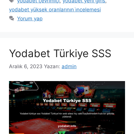
yodabet çevrimiçi
,
yodabet yeni giris
,
yodabet yüksek oranlarının i̇ncelemesi
Yorum yap
Yodabet Türkiye SSS
Aralık 6, 2023
Yazarı:
admin