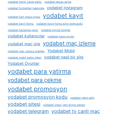
yodabet hangi sanal bahis
yodabet hesap açma
yodabet instagram
yodabet hizmetleri hakkında
yodabet kayıt
yodabet kart masa oyunu
yodabet kayıt formu
yodabet kayıt formu bilgi doğruluğu
yodabet kazanma şansı
yodabet kişisel bilgiler
yodabet kullanıcılar
yodabet masa oyunu
yodabet maç izleme
yodabet maç izle
Yodabet Mobil
yodabet maç sonucu oranları
yodabet nasil bir site
yodabet mobil bahis lideri
Yodabet Oyunlar
yodabet para yatirma
yodabet para çekme
yodabet promosyon
yodabet promosyon kodu
yodabet rakip edin
yodabet sitesi
yodabet sitesi yeni erişim adresi
yodabet telegram
yodabet tv canli maç