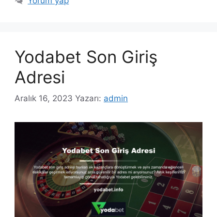
Yorum yap
Yodabet Son Giriş
Adresi
Aralık 16, 2023
Yazarı:
admin