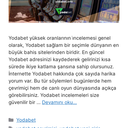
Yodabet yüksek oranlarının i̇ncelemesi genel
olarak, Yodabet sağlam bir seçimle dünyanın en
büyük bahis sitelerinden biridir. En güncel
Yodabet adresinizi kaydederek gelirinizi kısa
sürede ikiye katlama şansına sahip olursunuz.
İnternette Yodabet hakkında çok sayıda harika
yorum var. Bu tür söylemleri bugünlerde hem
çevrimiçi hem de canlı oyun dünyasında açıkça
görebilirsiniz. Yodabet incelemeleri size
güvenilir bir …
Devamını oku…
Kategoriler
Yodabet
Etiketler