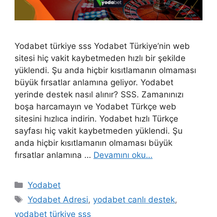
Yodabet türkiye sss Yodabet Türkiye’nin web
sitesi hiç vakit kaybetmeden hızlı bir şekilde
yüklendi. Şu anda hiçbir kısıtlamanın olmaması
büyük fırsatlar anlamına geliyor. Yodabet
yerinde destek nasıl alınır? SSS. Zamanınızı
boşa harcamayın ve Yodabet Türkçe web
sitesini hızlıca indirin. Yodabet hızlı Türkçe
sayfası hiç vakit kaybetmeden yüklendi. Şu
anda hiçbir kısıtlamanın olmaması büyük
fırsatlar anlamına …
Devamını oku…
Kategoriler
Yodabet
Etiketler
Yodabet Adresi
,
yodabet canlı destek
,
yodabet türkiye sss