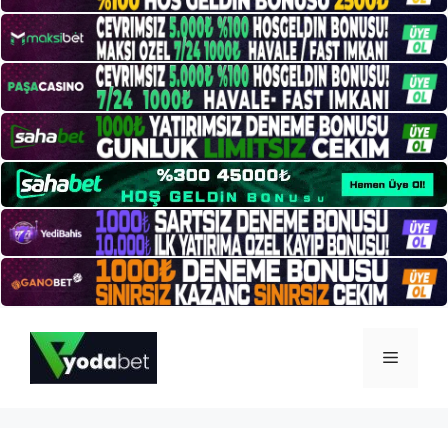
İçeriğe
atla
Menü