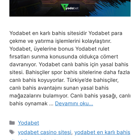
Yodabet en karlı bahis sitesidir Yodabet para
çekme ve yatırma işlemlerini kolaylaştırır.
Yodabet, üyelerine bonus Yodabet rulet
fırsatları sunma konusunda oldukça cömert
davranıyor. Yodabet canlı bahis için yasal bahis
sitesi. Bahisçiler spor bahis sitelerine daha fazla
canlı bahis koyuyorlar. Türkiye’de bahisçiler,
canlı bahis avantajını sunan yasal bahis
mağazalarını bulamıyor. Canlı bahis yasağı, canlı
bahis oynamak …
Devamını oku…
Kategoriler
Yodabet
Etiketler
yodabet casino sitesi
,
yodabet en karlı bahis