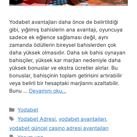
Yodabet avantajları daha önce de belirtildiği
gibi, yığılmış bahislerin ana avantajı, oyuncuya
sadece ek eğlence sağlaması değil, aynı
zamanda ödüllerin bireysel bahislerden çok
daha yüksek olmasıdır. Daha sık bahis oynayan
bahisçiler, yüksek kar marjları nedeniyle daha
yüksek bonuslar ve ekstra ücretler alırlar. Bu
bonuslar, bahisçinin toplam getirisini artırabilir
veya belirli bir hesaptaki marjlarını azaltabilir.
Bunu …
Devamını oku…
Kategoriler
Yodabet
Etiketler
Yodabet Adresi
,
yodabet avantajları
,
yodabet güncel casino adresi avantajları