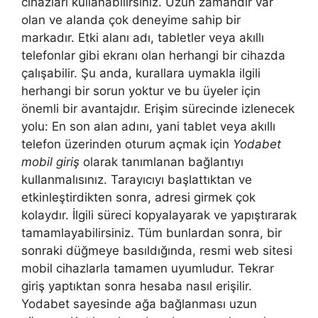
cihazları kullanabilirsiniz. Uzun zamandır var
olan ve alanda çok deneyime sahip bir
markadır. Etki alanı adı, tabletler veya akıllı
telefonlar gibi ekranı olan herhangi bir cihazda
çalışabilir. Şu anda, kurallara uymakla ilgili
herhangi bir sorun yoktur ve bu üyeler için
önemli bir avantajdır. Erişim sürecinde izlenecek
yolu: En son alan adını, yani tablet veya akıllı
telefon üzerinden oturum açmak için
Yodabet
mobil giriş
olarak tanımlanan bağlantıyı
kullanmalısınız. Tarayıcıyı başlattıktan ve
etkinleştirdikten sonra, adresi girmek çok
kolaydır. İlgili süreci kopyalayarak ve yapıştırarak
tamamlayabilirsiniz. Tüm bunlardan sonra, bir
sonraki düğmeye basıldığında, resmi web sitesi
mobil cihazlarla tamamen uyumludur. Tekrar
giriş yaptıktan sonra hesaba nasıl erişilir.
Yodabet sayesinde ağa bağlanması uzun