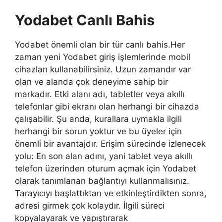
Yodabet Canlı Bahis
Yodabet önemli olan bir tür canlı bahis.Her
zaman yeni Yodabet giriş işlemlerinde mobil
cihazları kullanabilirsiniz. Uzun zamandır var
olan ve alanda çok deneyime sahip bir
markadır. Etki alanı adı, tabletler veya akıllı
telefonlar gibi ekranı olan herhangi bir cihazda
çalışabilir. Şu anda, kurallara uymakla ilgili
herhangi bir sorun yoktur ve bu üyeler için
önemli bir avantajdır. Erişim sürecinde izlenecek
yolu: En son alan adını, yani tablet veya akıllı
telefon üzerinden oturum açmak için Yodabet
olarak tanımlanan bağlantıyı kullanmalısınız.
Tarayıcıyı başlattıktan ve etkinleştirdikten sonra,
adresi girmek çok kolaydır. İlgili süreci
kopyalayarak ve yapıştırarak