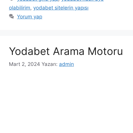
olabilirim
,
yodabet sitelerin yapısı
Yorum yap
Yodabet Arama Motoru
Mart 2, 2024
Yazarı:
admin