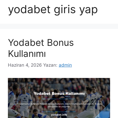
yodabet giris yap
Yodabet Bonus
Kullanımı
Haziran 4, 2026
Yazarı:
admin