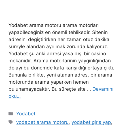
Yodabet arama motoru arama motorları
yapabileceğiniz en önemli tehlikedir. Sitenin
adresini değiştirirken her zaman otuz dakika
süreyle alandan ayrılmak zorunda kalıyoruz.
Yodabet şu anki adresi yasa dışı bir casino
mekanıdır. Arama motorlarının yaygınlığından
dolayı bu dönemde kafa karışıklığı ortaya çıktı.
Bununla birlikte, yeni atanan adres, bir arama
motorunda arama yaparken hemen
bulunamayacaktır. Bu süreçte site …
Devamını
oku…
Kategoriler
Yodabet
Etiketler
yodabet arama motoru
,
yodabet giris yap
,