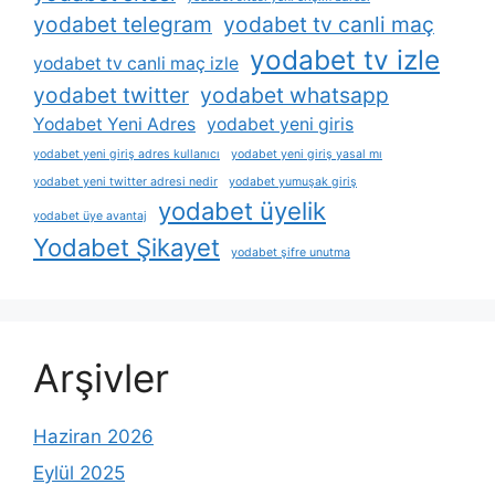
yodabet telegram
yodabet tv canli maç
yodabet tv izle
yodabet tv canli maç izle
yodabet twitter
yodabet whatsapp
Yodabet Yeni Adres
yodabet yeni giris
yodabet yeni giriş adres kullanıcı
yodabet yeni giriş yasal mı
yodabet yeni twitter adresi nedir
yodabet yumuşak giriş
yodabet üyelik
yodabet üye avantaj
Yodabet Şikayet
yodabet şifre unutma
Arşivler
Haziran 2026
Eylül 2025