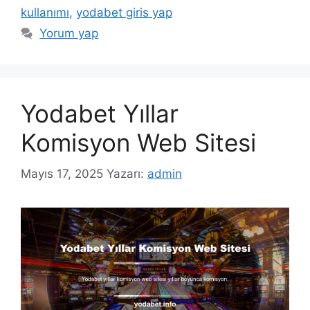
kullanımı
,
yodabet giris yap
Yorum yap
Yodabet Yıllar
Komisyon Web Sitesi
Mayıs 17, 2025
Yazarı:
admin