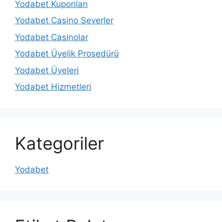
Yodabet Kuponları
Yodabet Casino Severler
Yodabet Casinolar
Yodabet Üyelik Prosedürü
Yodabet Üyeleri
Yodabet Hizmetleri
Kategoriler
Yodabet