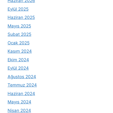
Haziran 2026
Eylül 2025
Haziran 2025
Mayıs 2025
Şubat 2025
Ocak 2025
Kasım 2024
Ekim 2024
Eylül 2024
Ağustos 2024
Temmuz 2024
Haziran 2024
Mayıs 2024
Nisan 2024