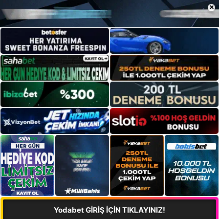
×
Yodabet GİRİŞ İÇİN TIKLAYINIZ!