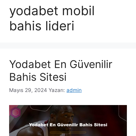
yodabet mobil
bahis lideri
Yodabet En Güvenilir
Bahis Sitesi
Mayıs 29, 2024
Yazarı:
admin