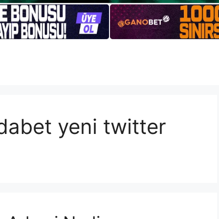
dabet yeni twitter