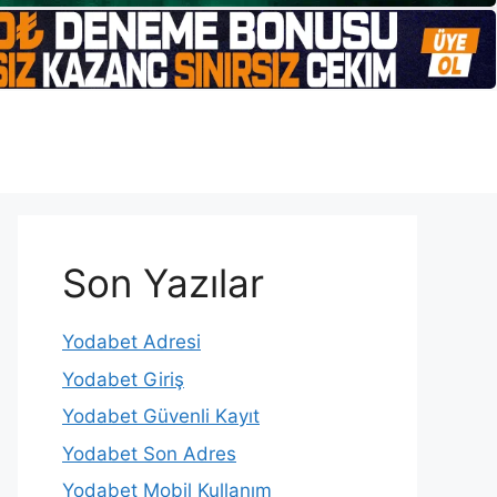
Son Yazılar
Yodabet Adresi
Yodabet Giriş
Yodabet Güvenli Kayıt
Yodabet Son Adres
Yodabet Mobil Kullanım