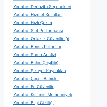
Yodabet Depozito Seçenekleri
Yodabet Hizmet Koşulları
Yodabet Hızlı Çekim
Yodabet Slot Performansı
Yodabet Ortaklık Güvenilirliği
Yodabet Bonus Kullanımı
Yodabet Sorun Analizi
Yodabet Bahis Çeşitliliği
Yodabet Şikayet Kaynakları
Yodabet Çeşitli Bahisler
Yodabet En Güvenilir
Yodabet Kullanıcı Memnuniyeti
Yodabet Bilgi Gizliliği