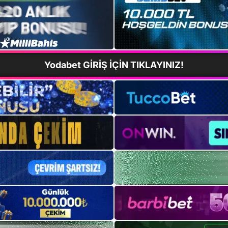
Yodabet GİRİŞ İÇİN TIKLAYINIZ!