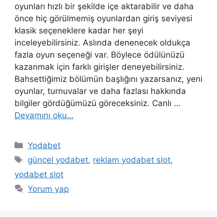
oyunları hızlı bir şekilde içe aktarabilir ve daha
önce hiç görülmemiş oyunlardan giriş seviyesi
klasik seçeneklere kadar her şeyi
inceleyebilirsiniz. Aslında denenecek oldukça
fazla oyun seçeneği var. Böylece ödülünüzü
kazanmak için farklı girişler deneyebilirsiniz.
Bahsettiğimiz bölümün başlığını yazarsanız, yeni
oyunlar, turnuvalar ve daha fazlası hakkında
bilgiler gördüğümüzü göreceksiniz. Canlı …
Devamını oku…
Kategoriler
Yodabet
Etiketler
güncel yodabet
,
reklam yodabet slot
,
yodabet slot
Yorum yap