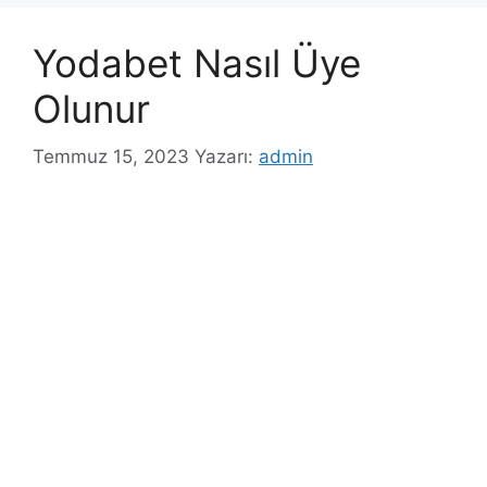
Yodabet Nasıl Üye
Olunur
Temmuz 15, 2023
Yazarı:
admin