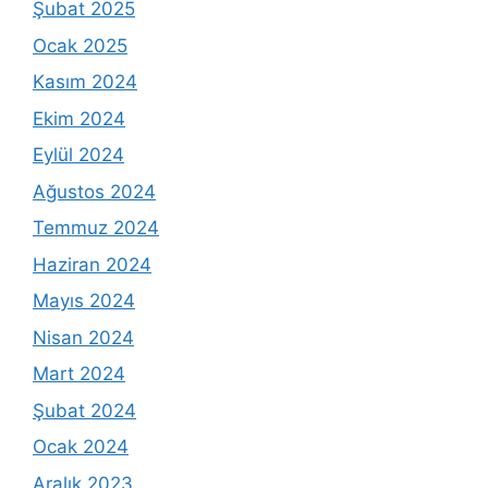
Şubat 2025
Ocak 2025
Kasım 2024
Ekim 2024
Eylül 2024
Ağustos 2024
Temmuz 2024
Haziran 2024
Mayıs 2024
Nisan 2024
Mart 2024
Şubat 2024
Ocak 2024
Aralık 2023