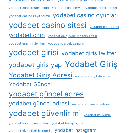
yodabet canlı destek ekibi
yodabet canlı servis
yodabet canlı sohbet
yodabet casino oyunları
yodabet casino kayıt formu
yodabet casino sitesi
yodabet cep adresi
yodabet com
yodabet en güvenilir bahis sitesi
yodabet erişim i̇şlemleri
yodabet gerçek zamanlı
yodabet girisi
yodabet giris twitter
Yodabet Giriş
yodabet giris yap
Yodabet Giriş Adresi
yodabet giriş talimatları
Yodabet Güncel
yodabet güncel adres
yodabet güncel adresi
yodabet güvenilir sohbet
yodabet güvenlir mi
yodabet hakkında
yodabet hangi sanal bahis
yodabet hesap açma
yodabet instagram
yodabet hizmetleri hakkında