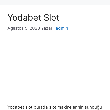
Yodabet Slot
Ağustos 5, 2023
Yazarı:
admin
Yodabet slot burada slot makinelerinin sunduğu