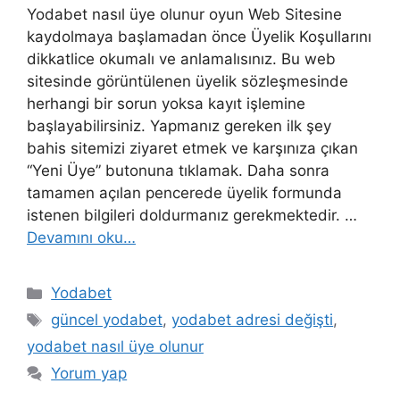
Yodabet nasıl üye olunur oyun Web Sitesine
kaydolmaya başlamadan önce Üyelik Koşullarını
dikkatlice okumalı ve anlamalısınız. Bu web
sitesinde görüntülenen üyelik sözleşmesinde
herhangi bir sorun yoksa kayıt işlemine
başlayabilirsiniz. Yapmanız gereken ilk şey
bahis sitemizi ziyaret etmek ve karşınıza çıkan
“Yeni Üye” butonuna tıklamak. Daha sonra
tamamen açılan pencerede üyelik formunda
istenen bilgileri doldurmanız gerekmektedir. …
Devamını oku…
Kategoriler
Yodabet
Etiketler
güncel yodabet
,
yodabet adresi değişti
,
yodabet nasıl üye olunur
Yorum yap