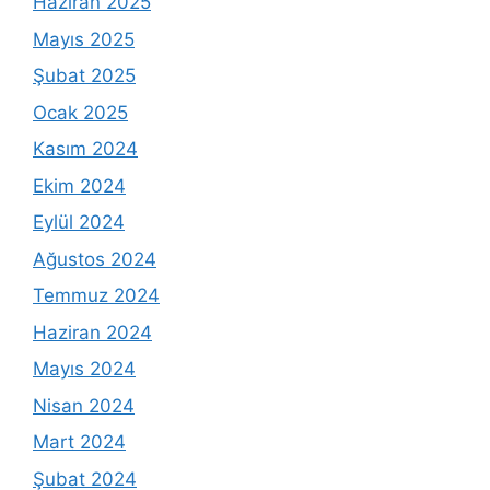
Haziran 2025
Mayıs 2025
Şubat 2025
Ocak 2025
Kasım 2024
Ekim 2024
Eylül 2024
Ağustos 2024
Temmuz 2024
Haziran 2024
Mayıs 2024
Nisan 2024
Mart 2024
Şubat 2024