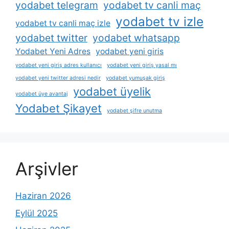
yodabet telegram
yodabet tv canli maç
yodabet tv izle
yodabet tv canli maç izle
yodabet twitter
yodabet whatsapp
Yodabet Yeni Adres
yodabet yeni giris
yodabet yeni giriş adres kullanıcı
yodabet yeni giriş yasal mı
yodabet yeni twitter adresi nedir
yodabet yumuşak giriş
yodabet üyelik
yodabet üye avantaj
Yodabet Şikayet
yodabet şifre unutma
Arşivler
Haziran 2026
Eylül 2025