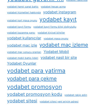
yodabet hakkında
yodabet hangi sanal bahis
yodabet hesap açma
yodabet instagram
yodabet hizmetleri hakkında
yodabet kayıt
yodabet kart masa oyunu
yodabet kayıt formu
yodabet kayıt formu bilgi doğruluğu
yodabet kazanma şansı
yodabet kişisel bilgiler
yodabet kullanıcılar
yodabet masa oyunu
yodabet maç izleme
yodabet maç izle
Yodabet Mobil
yodabet maç sonucu oranları
yodabet nasil bir site
yodabet mobil bahis lideri
Yodabet Oyunlar
yodabet para yatirma
yodabet para çekme
yodabet promosyon
yodabet promosyon kodu
yodabet rakip edin
yodabet sitesi
yodabet sitesi yeni erişim adresi