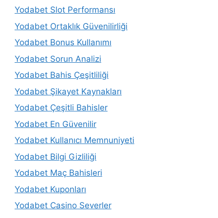
Yodabet Slot Performansı
Yodabet Ortaklık Güvenilirliği
Yodabet Bonus Kullanımı
Yodabet Sorun Analizi
Yodabet Bahis Çeşitliliği
Yodabet Şikayet Kaynakları
Yodabet Çeşitli Bahisler
Yodabet En Güvenilir
Yodabet Kullanıcı Memnuniyeti
Yodabet Bilgi Gizliliği
Yodabet Maç Bahisleri
Yodabet Kuponları
Yodabet Casino Severler