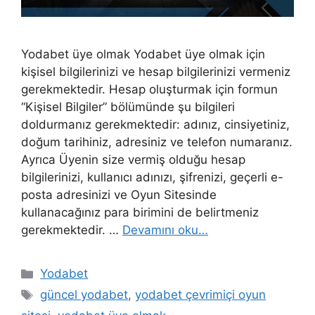
Yodabet üye olmak Yodabet üye olmak için
kişisel bilgilerinizi ve hesap bilgilerinizi vermeniz
gerekmektedir. Hesap oluşturmak için formun
“Kişisel Bilgiler” bölümünde şu bilgileri
doldurmanız gerekmektedir: adınız, cinsiyetiniz,
doğum tarihiniz, adresiniz ve telefon numaranız.
Ayrıca Üyenin size vermiş olduğu hesap
bilgilerinizi, kullanıcı adınızı, şifrenizi, geçerli e-
posta adresinizi ve Oyun Sitesinde
kullanacağınız para birimini de belirtmeniz
gerekmektedir. …
Devamını oku…
Kategoriler
Yodabet
Etiketler
güncel yodabet
,
yodabet çevrimiçi oyun