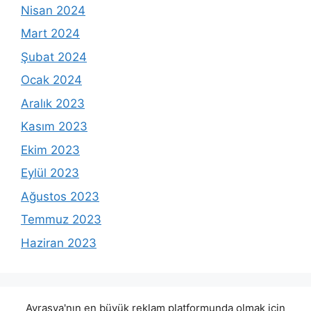
Nisan 2024
Mart 2024
Şubat 2024
Ocak 2024
Aralık 2023
Kasım 2023
Ekim 2023
Eylül 2023
Ağustos 2023
Temmuz 2023
Haziran 2023
Avrasya'nın en büyük reklam platformunda olmak için