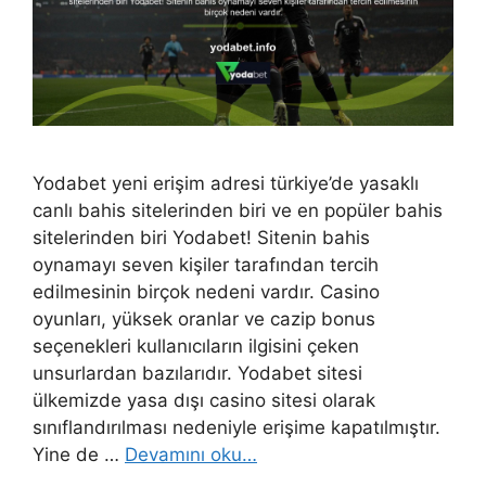
Yodabet yeni erişim adresi türkiye’de yasaklı
canlı bahis sitelerinden biri ve en popüler bahis
sitelerinden biri Yodabet! Sitenin bahis
oynamayı seven kişiler tarafından tercih
edilmesinin birçok nedeni vardır. Casino
oyunları, yüksek oranlar ve cazip bonus
seçenekleri kullanıcıların ilgisini çeken
unsurlardan bazılarıdır. Yodabet sitesi
ülkemizde yasa dışı casino sitesi olarak
sınıflandırılması nedeniyle erişime kapatılmıştır.
Yine de …
Devamını oku…