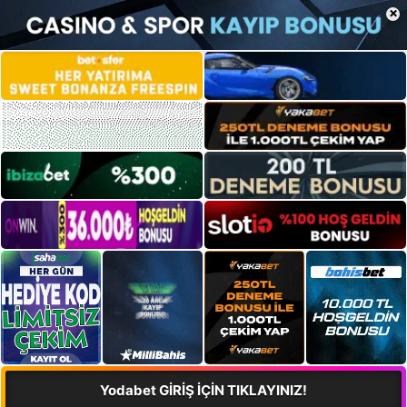
×
Yodabet GİRİŞ İÇİN TIKLAYINIZ!