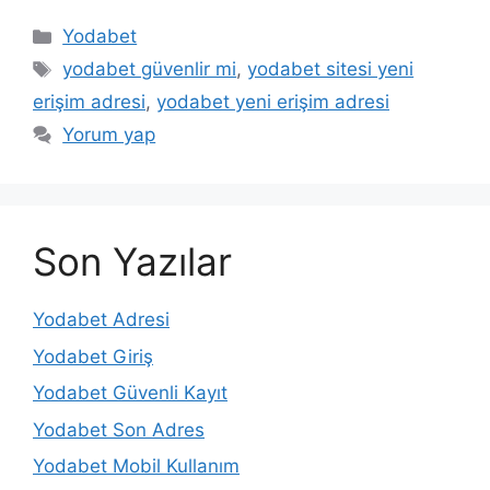
Kategoriler
Yodabet
Etiketler
yodabet güvenlir mi
,
yodabet sitesi yeni
erişim adresi
,
yodabet yeni erişim adresi
Yorum yap
Son Yazılar
Yodabet Adresi
Yodabet Giriş
Yodabet Güvenli Kayıt
Yodabet Son Adres
Yodabet Mobil Kullanım