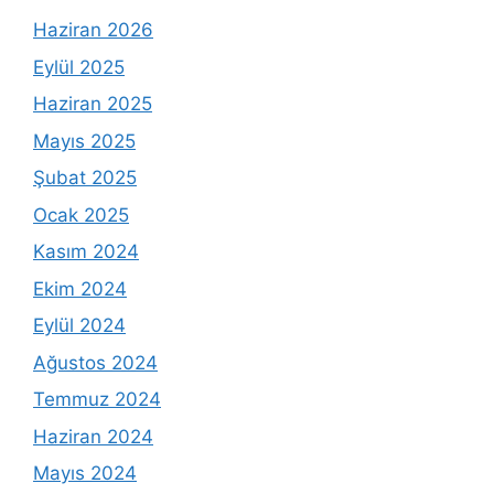
Haziran 2026
Eylül 2025
Haziran 2025
Mayıs 2025
Şubat 2025
Ocak 2025
Kasım 2024
Ekim 2024
Eylül 2024
Ağustos 2024
Temmuz 2024
Haziran 2024
Mayıs 2024