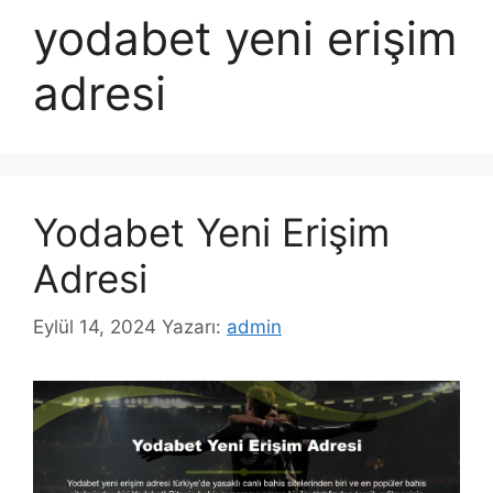
yodabet yeni erişim
adresi
Yodabet Yeni Erişim
Adresi
Eylül 14, 2024
Yazarı:
admin