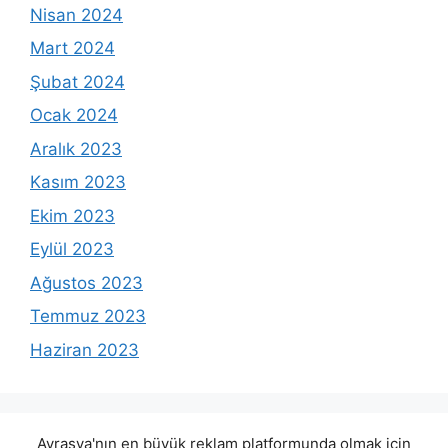
Nisan 2024
Mart 2024
Şubat 2024
Ocak 2024
Aralık 2023
Kasım 2023
Ekim 2023
Eylül 2023
Ağustos 2023
Temmuz 2023
Haziran 2023
Avrasya'nın en büyük reklam platformunda olmak için