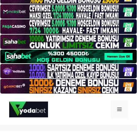
İçeriğe
atla
Menü