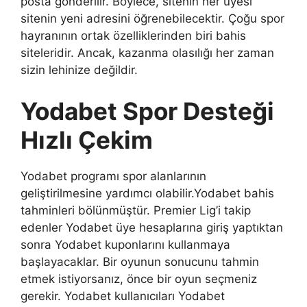
posta gönderilir. Böylece, sitenin her üyesi
sitenin yeni adresini öğrenebilecektir. Çoğu spor
hayranının ortak özelliklerinden biri bahis
siteleridir. Ancak, kazanma olasılığı her zaman
sizin lehinize değildir.
Yodabet Spor Desteği
Hızlı Çekim
Yodabet programı spor alanlarının
geliştirilmesine yardımcı olabilir.Yodabet bahis
tahminleri bölünmüştür. Premier Lig’i takip
edenler Yodabet üye hesaplarına giriş yaptıktan
sonra Yodabet kuponlarını kullanmaya
başlayacaklar. Bir oyunun sonucunu tahmin
etmek istiyorsanız, önce bir oyun seçmeniz
gerekir. Yodabet kullanıcıları Yodabet