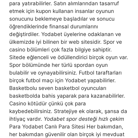
para yatırabilirler. Satın alımlarından tasarruf
etmek için kupon kullanan insanlar oyunun
sonucunu beklemeye başladılar ve sonucu
öğrendiklerinde finansal durumlarını
değiştirdiler. Yodabet üyelerine odaklanan ve
ülkemizde iyi bilinen bir web sitesidir. Spor ve
casino bölümleri çok fazla bilgiye sahiptir.
Sitede eğlenceli ve ödüllendirici birçok oyun var.
Spor bölümünde her türlü spordan oyun
bulabilir ve oynayabilirsiniz. Futbol taraftarları
birçok futbol maçı için Yodabet yapabilirler.
Basketbolu seven basketbol oyuncuları
basketbolda bahis yaparak para kazanabilirler.
Casino kötüdür çünkü çok para
kaybedebilirsiniz. Stratejiye ek olarak, şansa da
ihtiyaç vardır.
Yodabet spor desteği hızlı çekim
Para Yodabet Canlı Para Sitesi Her bakımdan,
her bakımdan güvenilir olan birçok iyi mevduat