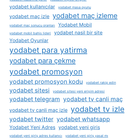
yodabet kullanıcılar
yodabet masa oyunu
yodabet maç izleme
yodabet maç izle
Yodabet Mobil
yodabet maç sonucu oranları
yodabet nasil bir site
yodabet mobil bahis lideri
Yodabet Oyunlar
yodabet para yatirma
yodabet para çekme
yodabet promosyon
yodabet promosyon kodu
yodabet rakip edin
yodabet sitesi
yodabet sitesi yeni erişim adresi
yodabet telegram
yodabet tv canli maç
yodabet tv izle
yodabet tv canli maç izle
yodabet twitter
yodabet whatsapp
Yodabet Yeni Adres
yodabet yeni giris
yodabet yeni giriş adres kullanıcı
yodabet yeni giriş yasal mı