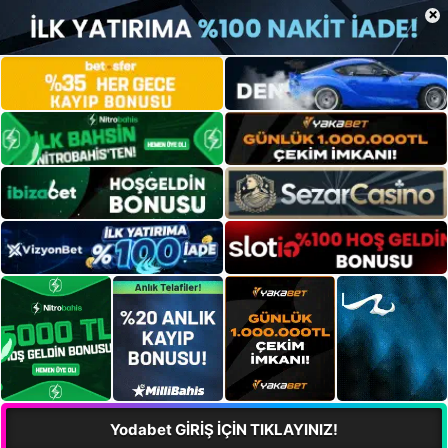
×
Yodabet GİRİŞ İÇİN TIKLAYINIZ!