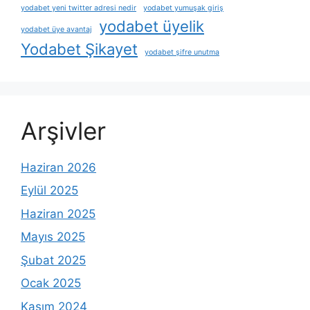
yodabet yeni twitter adresi nedir
yodabet yumuşak giriş
yodabet üyelik
yodabet üye avantaj
Yodabet Şikayet
yodabet şifre unutma
Arşivler
Haziran 2026
Eylül 2025
Haziran 2025
Mayıs 2025
Şubat 2025
Ocak 2025
Kasım 2024