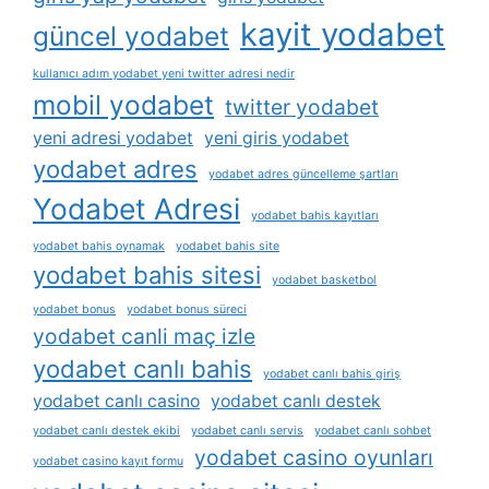
kayit yodabet
güncel yodabet
kullanıcı adım yodabet yeni twitter adresi nedir
mobil yodabet
twitter yodabet
yeni adresi yodabet
yeni giris yodabet
yodabet adres
yodabet adres güncelleme şartları
Yodabet Adresi
yodabet bahis kayıtları
yodabet bahis oynamak
yodabet bahis site
yodabet bahis sitesi
yodabet basketbol
yodabet bonus
yodabet bonus süreci
yodabet canli maç izle
yodabet canlı bahis
yodabet canlı bahis giriş
yodabet canlı casino
yodabet canlı destek
yodabet canlı destek ekibi
yodabet canlı servis
yodabet canlı sohbet
yodabet casino oyunları
yodabet casino kayıt formu