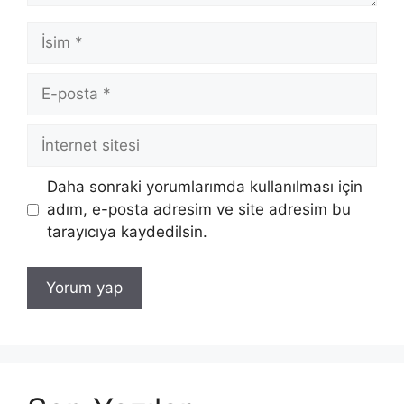
İsim
E-
posta
İnternet
sitesi
Daha sonraki yorumlarımda kullanılması için
adım, e-posta adresim ve site adresim bu
tarayıcıya kaydedilsin.