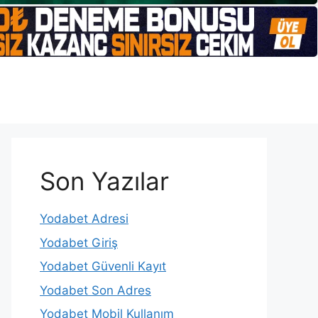
Son Yazılar
Yodabet Adresi
Yodabet Giriş
Yodabet Güvenli Kayıt
Yodabet Son Adres
Yodabet Mobil Kullanım