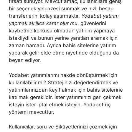
fırsatı sunuyor. Mevcut amaç, kullanıcılara geniş
bir seçenek yelpazesi sunmak ve hızlı hesap
transferlerini kolaylaştırmaktır.
Yodabet yatırım
yapmak akıllıca karar olur mu
, güvenlerini
kaybetme korkusu olmadan yatırım yapmaya
istekliydi ve bunun yerine yanıtları aramak için
zaman harcadı. Ayrıca bahis sitelerine yatırım
yaparak gelir elde etme niyetinde olduğunu da
beyan ediyor.
Yodabet yatırımlarımı nakde dönüştürmek için
kullanılabilir mi? Stratejinizi değerlendirmek ve
yatırımlarınızdan keyif almak için bahis sitelerine
katılmak gereklidir. İster yatırımınızı geri çekmek
isteyin ister iptal etmek isteyin, Yodabet üç
yöntemi mevcuttur.
Kullanıcılar, soru ve Şikâyetlerinizi çözmek için