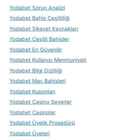
Yodabet Sorun Analizi
Yodabet Bahis Çeşitliliği
Yodabet Şikayet Kaynakları
Yodabet Çeşitli Bahisler
Yodabet En Güvenilir
Yodabet Kullanıcı Memnuniyeti
Yodabet Bilgi Gizliliği
Yodabet Maç Bahisleri
Yodabet Kuponları
Yodabet Casino Severler
Yodabet Casinolar
Yodabet Üyelik Prosedürü
Yodabet Üyeleri