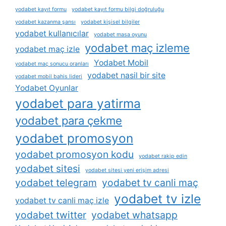
yodabet kayıt formu
yodabet kayıt formu bilgi doğruluğu
yodabet kazanma şansı
yodabet kişisel bilgiler
yodabet kullanıcılar
yodabet masa oyunu
yodabet maç izleme
yodabet maç izle
Yodabet Mobil
yodabet maç sonucu oranları
yodabet nasil bir site
yodabet mobil bahis lideri
Yodabet Oyunlar
yodabet para yatirma
yodabet para çekme
yodabet promosyon
yodabet promosyon kodu
yodabet rakip edin
yodabet sitesi
yodabet sitesi yeni erişim adresi
yodabet telegram
yodabet tv canli maç
yodabet tv izle
yodabet tv canli maç izle
yodabet twitter
yodabet whatsapp