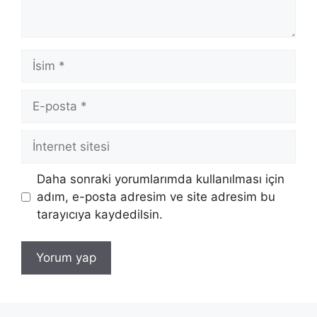
İsim
E-
posta
İnternet
sitesi
Daha sonraki yorumlarımda kullanılması için
adım, e-posta adresim ve site adresim bu
tarayıcıya kaydedilsin.