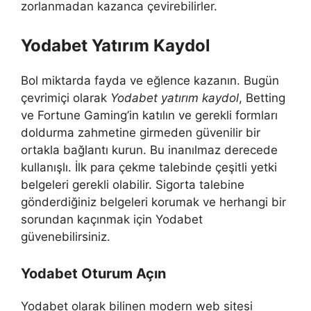
zorlanmadan kazanca çevirebilirler.
Yodabet Yatırım Kaydol
Bol miktarda fayda ve eğlence kazanın. Bugün
çevrimiçi olarak
Yodabet yatırım kaydol
, Betting
ve Fortune Gaming’in katılın ve gerekli formları
doldurma zahmetine girmeden güvenilir bir
ortakla bağlantı kurun. Bu inanılmaz derecede
kullanışlı. İlk para çekme talebinde çeşitli yetki
belgeleri gerekli olabilir. Sigorta talebine
gönderdiğiniz belgeleri korumak ve herhangi bir
sorundan kaçınmak için Yodabet
güvenebilirsiniz.
Yodabet Oturum Açın
Yodabet olarak bilinen modern web sitesi