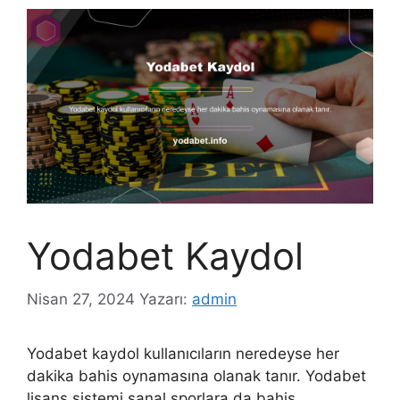
Yodabet Kaydol
Nisan 27, 2024
Yazarı:
admin
Yodabet kaydol kullanıcıların neredeyse her
dakika bahis oynamasına olanak tanır. Yodabet
lisans sistemi sanal sporlara da bahis