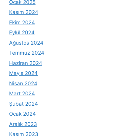
Ocak 2025
Kasım 2024
Ekim 2024
Eylül 2024
Ağustos 2024
Temmuz 2024
Haziran 2024
Mayıs 2024
Nisan 2024
Mart 2024
Şubat 2024
Ocak 2024
Aralık 2023
Kasım 2023