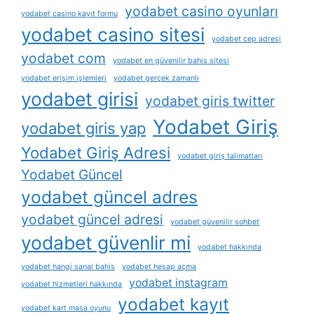
yodabet casino oyunları
yodabet casino kayıt formu
yodabet casino sitesi
yodabet cep adresi
yodabet com
yodabet en güvenilir bahis sitesi
yodabet erişim i̇şlemleri
yodabet gerçek zamanlı
yodabet girisi
yodabet giris twitter
Yodabet Giriş
yodabet giris yap
Yodabet Giriş Adresi
yodabet giriş talimatları
Yodabet Güncel
yodabet güncel adres
yodabet güncel adresi
yodabet güvenilir sohbet
yodabet güvenlir mi
yodabet hakkında
yodabet hangi sanal bahis
yodabet hesap açma
yodabet instagram
yodabet hizmetleri hakkında
yodabet kayıt
yodabet kart masa oyunu