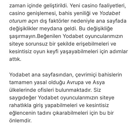
zaman içinde geliştirildi. Yeni casino faaliyetleri,
casino genişlemesi, bahis yeniliği ve
Yodabet
oturum açın
dış faktörler nedeniyle ana sayfada
değişiklikler meydana geldi. Bu değişikliğe
şaşırmayın.Beğenilen Yodabet oyuncularımızın
siteye sorunsuz bir şekilde erişebilmeleri ve
kesintisiz oyun keyfi yaşayabilmeleri için adımlar
attık.
Yodabet ana sayfasından, çevrimiçi bahislerin
tamamen yasal olduğu Avrupa ve Asya
ülkelerinde ofisleri bulunmaktadır. Siz
saygıdeğer Yodabet oyuncularımızın siteye
rahatlıkla giriş yapabilmeleri ve kesintisiz
eğlencenin tadını çıkarabilmeleri için bu bir
önlemdir.