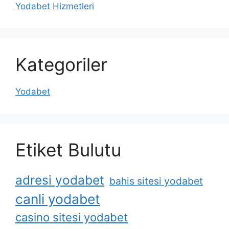
Yodabet Hizmetleri
Kategoriler
Yodabet
Etiket Bulutu
adresi yodabet
bahis sitesi yodabet
canli yodabet
casino sitesi yodabet