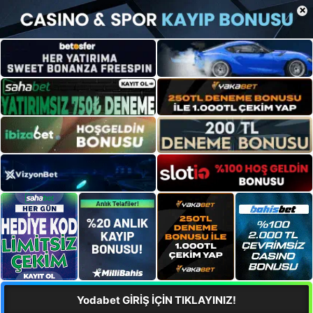
×
Yodabet GİRİŞ İÇİN TIKLAYINIZ!