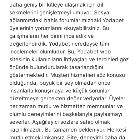
daha geniş bir kitleye ulaşmak için dil
sekmelerini genişletmeyi umuyor. Sosyal
ağlarımızdaki bahis forumlarımızdaki Yodabet
üyelerinin yorumlarını okuyabilirsiniz. Bu
çalışmaların her birini inceledik ve
değerlendirdik. Yodabet neredeyse tüm
incelemeler olumludur. Bu, Yodabet web
sitesinin kullanıcıların ihtiyaçları ve tercihleri göz
önünde bulundurularak tasarlandığını
göstermektedir. Müşteri hizmetleri söz konusu
olduğunda, büyük bir şey olmadan önce
insanlarla konuşmaya ve küçük sorunları
düzeltmeye gerçekten değer veriyorlar. Üyeler
her zaman mutlu ve hizmetten memnunlar ve
olumlu deneyimlerini başkalarıyla paylaşmayı
severler. Aşağılayıcı sözlere sahip olmak
kaçınılmazdır. Bu tamamen bekleniyor. Herkesi
mutlu etmek imkansız. Site, deneyimi daha da