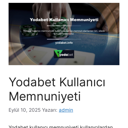
Yodabet Kullanıcı
Memnuniyeti
Eylül 10, 2025
Yazarı:
admin
Yodabet kullanıcı memnuniyeti kullanıcılardan