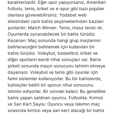
karakterizedir. Eğer spor yapıyorsanız, Amerikan
futbolu, tenis, kriket ve e-spor gibi bazı popüler
olanlara güvenebilirsiniz. Yodabet web
sitesindeki canlı bahis seçeneklerinden bazıları
şunlardır: Match Winner: Tenis, masa tenisi vb.
Oyunlarda oynanabilecek bir bahis türüdür.
Kazanan: Maç sonunda hangi grup maçlarının
belirleneceğini belirlemek için kullanılan bir
bahis türüdür. Voleybol, basketbol, kriket ve
diğer sporların kendi nihai sonuçları var. Bahis
şirketi sonunda maçın sonucunu tahmin etmeye
dayanıyor. Voleybol ve tenis gibi oyunlar için
farklı sistemler kullanıyorlar. Bu tür bahislerde,
bahisçiler belirli bir sporun nihai sonucunu
tahmin ediyorlar. Bir sonraki kaleci: Bu genellikle
bahis yapan saldıran oyuncu. Futbolda. Kırmızı
ve Sarı Kart Sayısı: Oyuncu veya takımın maç
sırasında kırmızı veya sarı kart alacağı bir bahis