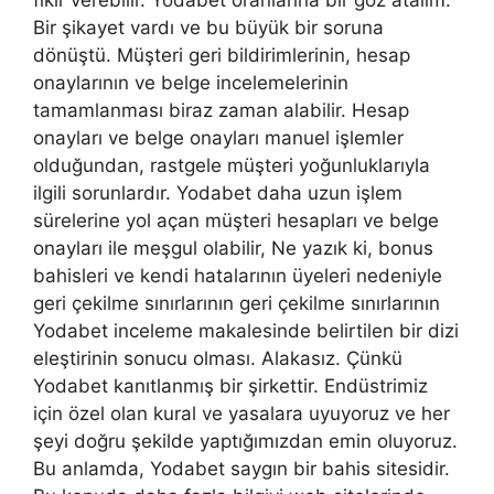
fikir verebilir. Yodabet oranlarına bir göz atalım.
Bir şikayet vardı ve bu büyük bir soruna
dönüştü. Müşteri geri bildirimlerinin, hesap
onaylarının ve belge incelemelerinin
tamamlanması biraz zaman alabilir. Hesap
onayları ve belge onayları manuel işlemler
olduğundan, rastgele müşteri yoğunluklarıyla
ilgili sorunlardır. Yodabet daha uzun işlem
sürelerine yol açan müşteri hesapları ve belge
onayları ile meşgul olabilir, Ne yazık ki, bonus
bahisleri ve kendi hatalarının üyeleri nedeniyle
geri çekilme sınırlarının geri çekilme sınırlarının
Yodabet inceleme makalesinde belirtilen bir dizi
eleştirinin sonucu olması. Alakasız. Çünkü
Yodabet kanıtlanmış bir şirkettir. Endüstrimiz
için özel olan kural ve yasalara uyuyoruz ve her
şeyi doğru şekilde yaptığımızdan emin oluyoruz.
Bu anlamda, Yodabet saygın bir bahis sitesidir.