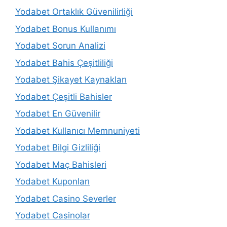
Yodabet Ortaklık Güvenilirliği
Yodabet Bonus Kullanımı
Yodabet Sorun Analizi
Yodabet Bahis Çeşitliliği
Yodabet Şikayet Kaynakları
Yodabet Çeşitli Bahisler
Yodabet En Güvenilir
Yodabet Kullanıcı Memnuniyeti
Yodabet Bilgi Gizliliği
Yodabet Maç Bahisleri
Yodabet Kuponları
Yodabet Casino Severler
Yodabet Casinolar