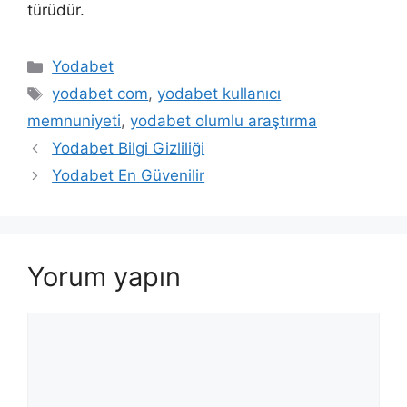
türüdür.
Kategoriler
Yodabet
Etiketler
yodabet com
,
yodabet kullanıcı
memnuniyeti
,
yodabet olumlu araştırma
Yodabet Bilgi Gizliliği
Yodabet En Güvenilir
Yorum yapın
Yorum