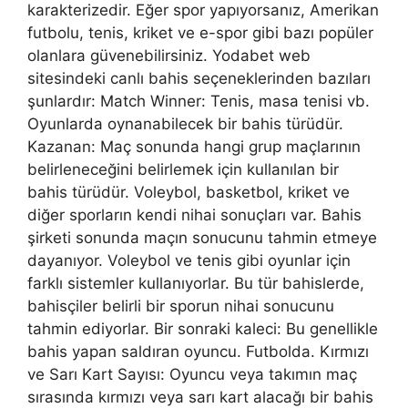
karakterizedir. Eğer spor yapıyorsanız, Amerikan
futbolu, tenis, kriket ve e-spor gibi bazı popüler
olanlara güvenebilirsiniz. Yodabet web
sitesindeki canlı bahis seçeneklerinden bazıları
şunlardır: Match Winner: Tenis, masa tenisi vb.
Oyunlarda oynanabilecek bir bahis türüdür.
Kazanan: Maç sonunda hangi grup maçlarının
belirleneceğini belirlemek için kullanılan bir
bahis türüdür. Voleybol, basketbol, kriket ve
diğer sporların kendi nihai sonuçları var. Bahis
şirketi sonunda maçın sonucunu tahmin etmeye
dayanıyor. Voleybol ve tenis gibi oyunlar için
farklı sistemler kullanıyorlar. Bu tür bahislerde,
bahisçiler belirli bir sporun nihai sonucunu
tahmin ediyorlar. Bir sonraki kaleci: Bu genellikle
bahis yapan saldıran oyuncu. Futbolda. Kırmızı
ve Sarı Kart Sayısı: Oyuncu veya takımın maç
sırasında kırmızı veya sarı kart alacağı bir bahis