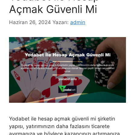
Açmak Güvenli Mi
Haziran 26, 2024
Yazarı:
admin
Yodabet ile hesap açmak güvenli mi şirketin
yapısı, yatırımınızın daha fazlasını ticarete
ayırmanıza ve böylece kazancınızı artırmanıza