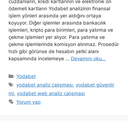
cüzdanların, kredi kartlarının ve elektronik ön
ödemeli kartların Yodabet analizinin finansal
işlem yönleri arasında yer aldığını ortaya
koyuyor. Diğer işlemler arasında bankacılık
işlemleri, kripto para birimleri, para yatırma ve
çekme işlemleri yer alıyor. Para yatırma ve
çekme işlemlerinde komisyon alınmaz. Prosedür
hızlı gibi görünse de hesabın yetki alanı
kapsamında incelemeye …
Devamını oku…
Kategoriler
Yodabet
Etiketler
yodabet analiz çalışması
,
yodabet güvenlir
mi
,
yodabet web analiz çalışması
Yorum yap