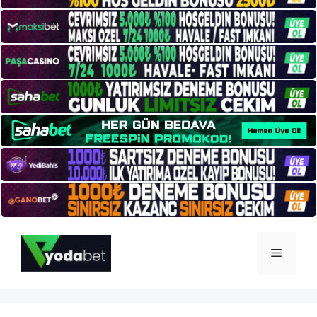
İçeriğe
atla
Menü