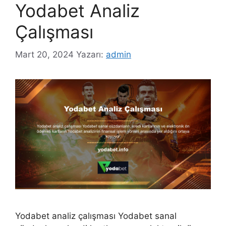
Yodabet Analiz
Çalışması
Mart 20, 2024
Yazarı:
admin
Yodabet analiz çalışması Yodabet sanal