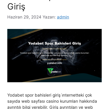
Giriş
Haziran 29, 2024
Yazarı:
admin
Yodabet spor bahisleri giriş i̇nternetteki çok
sayıda web sayfası casino kurumları hakkında
ayrıntılı bilgi verebilir. Giriş ayrıntıları ve web