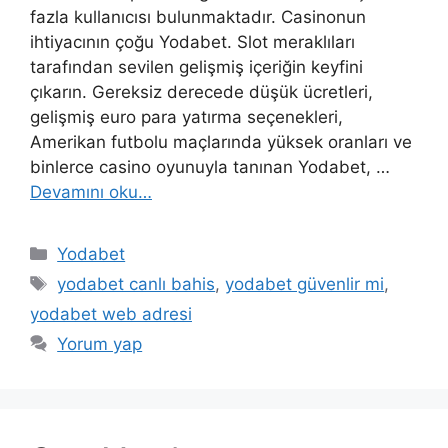
fazla kullanıcısı bulunmaktadır. Casinonun
ihtiyacının çoğu Yodabet. Slot meraklıları
tarafından sevilen gelişmiş içeriğin keyfini
çıkarın. Gereksiz derecede düşük ücretleri,
gelişmiş euro para yatırma seçenekleri,
Amerikan futbolu maçlarında yüksek oranları ve
binlerce casino oyunuyla tanınan Yodabet, …
Devamını oku…
Kategoriler
Yodabet
Etiketler
yodabet canlı bahis
,
yodabet güvenlir mi
,
yodabet web adresi
Yorum yap