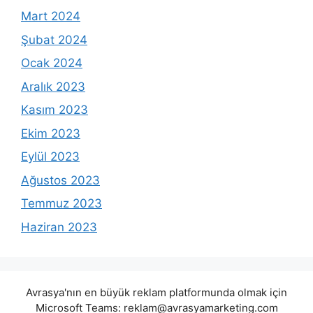
Mart 2024
Şubat 2024
Ocak 2024
Aralık 2023
Kasım 2023
Ekim 2023
Eylül 2023
Ağustos 2023
Temmuz 2023
Haziran 2023
Avrasya'nın en büyük reklam platformunda olmak için
Microsoft Teams:
reklam@avrasyamarketing.com