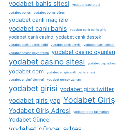
yodabet bahis sitesi
yodabet basketbol
yodabet bonus
yodabet bonus süreci
yodabet canli maç izle
yodabet canlı bahis
yodabet canlı bahis giriş
yodabet canlı casino
yodabet canlı destek
yodabet canlı destek ekibi
yodabet canlı servis
yodabet canlı sohbet
yodabet casino oyunları
yodabet casino kayıt formu
yodabet casino sitesi
yodabet cep adresi
yodabet com
yodabet en güvenilir bahis sitesi
yodabet erişim i̇şlemleri
yodabet gerçek zamanlı
yodabet girisi
yodabet giris twitter
Yodabet Giriş
yodabet giris yap
Yodabet Giriş Adresi
yodabet giriş talimatları
Yodabet Güncel
yodabet güncel adres