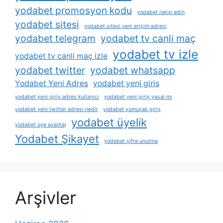
yodabet promosyon kodu
yodabet rakip edin
yodabet sitesi
yodabet sitesi yeni erişim adresi
yodabet telegram
yodabet tv canli maç
yodabet tv izle
yodabet tv canli maç izle
yodabet twitter
yodabet whatsapp
Yodabet Yeni Adres
yodabet yeni giris
yodabet yeni giriş adres kullanıcı
yodabet yeni giriş yasal mı
yodabet yeni twitter adresi nedir
yodabet yumuşak giriş
yodabet üyelik
yodabet üye avantaj
Yodabet Şikayet
yodabet şifre unutma
Arşivler