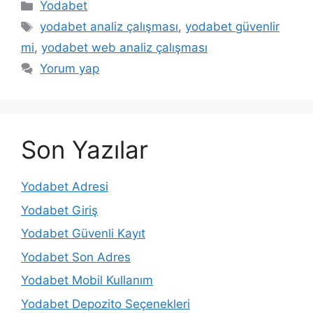
Kategoriler
Yodabet
Etiketler
yodabet analiz çalışması
,
yodabet güvenlir
mi
,
yodabet web analiz çalışması
Yorum yap
Son Yazılar
Yodabet Adresi
Yodabet Giriş
Yodabet Güvenli Kayıt
Yodabet Son Adres
Yodabet Mobil Kullanım
Yodabet Depozito Seçenekleri