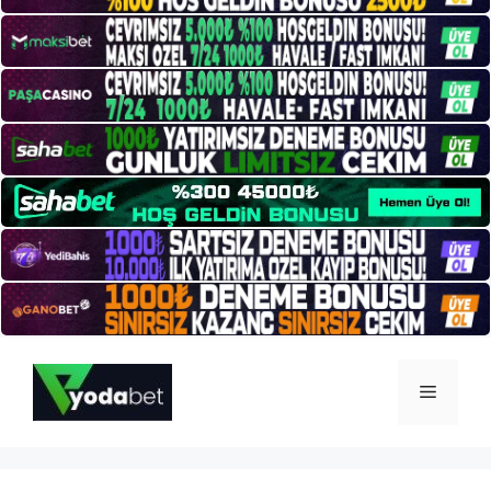
İçeriğe
atla
Menü