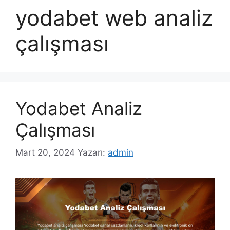
yodabet web analiz
çalışması
Yodabet Analiz
Çalışması
Mart 20, 2024
Yazarı:
admin