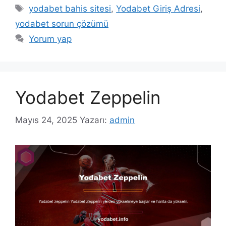
Etiketler
yodabet bahis sitesi
,
Yodabet Giriş Adresi
,
yodabet sorun çözümü
Yorum yap
Yodabet Zeppelin
Mayıs 24, 2025
Yazarı:
admin