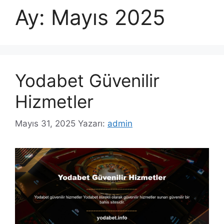
Ay:
Mayıs 2025
Yodabet Güvenilir
Hizmetler
Mayıs 31, 2025
Yazarı:
admin