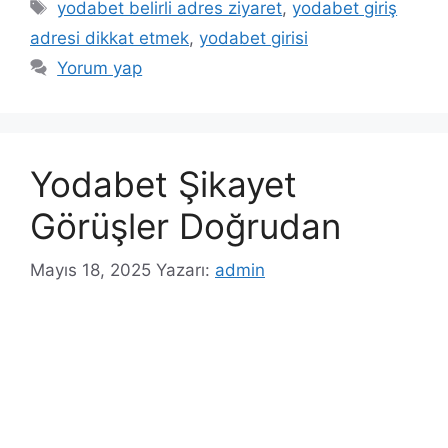
Etiketler
yodabet belirli adres ziyaret
,
yodabet giriş
adresi dikkat etmek
,
yodabet girisi
Yorum yap
Yodabet Şikayet
Görüşler Doğrudan
Mayıs 18, 2025
Yazarı:
admin