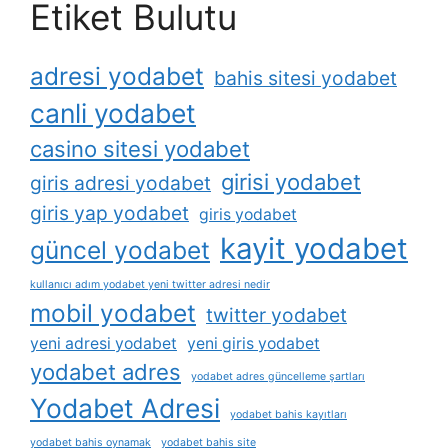
Etiket Bulutu
adresi yodabet
bahis sitesi yodabet
canli yodabet
casino sitesi yodabet
girisi yodabet
giris adresi yodabet
giris yap yodabet
giris yodabet
kayit yodabet
güncel yodabet
kullanıcı adım yodabet yeni twitter adresi nedir
mobil yodabet
twitter yodabet
yeni adresi yodabet
yeni giris yodabet
yodabet adres
yodabet adres güncelleme şartları
Yodabet Adresi
yodabet bahis kayıtları
yodabet bahis oynamak
yodabet bahis site