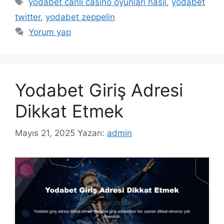
yodabet canlı casino oyunları nasıl
,
yodabet
twitter
,
yodabet zeppelin
Yorum yap
Yodabet Giriş Adresi
Dikkat Etmek
Mayıs 21, 2025
Yazarı:
admin