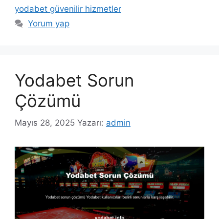
yodabet güvenilir hizmetler
Yorum yap
Yodabet Sorun
Çözümü
Mayıs 28, 2025
Yazarı:
admin