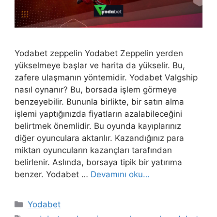
Yodabet zeppelin Yodabet Zeppelin yerden
yükselmeye başlar ve harita da yükselir. Bu,
zafere ulaşmanın yöntemidir. Yodabet Valgship
nasıl oynanır? Bu, borsada işlem görmeye
benzeyebilir. Bununla birlikte, bir satın alma
işlemi yaptığınızda fiyatların azalabileceğini
belirtmek önemlidir. Bu oyunda kayıplarınız
diğer oyunculara aktarılır. Kazandığınız para
miktarı oyuncuların kazançları tarafından
belirlenir. Aslında, borsaya tipik bir yatırıma
benzer. Yodabet …
Devamını oku…
Kategoriler
Yodabet
Etiketler