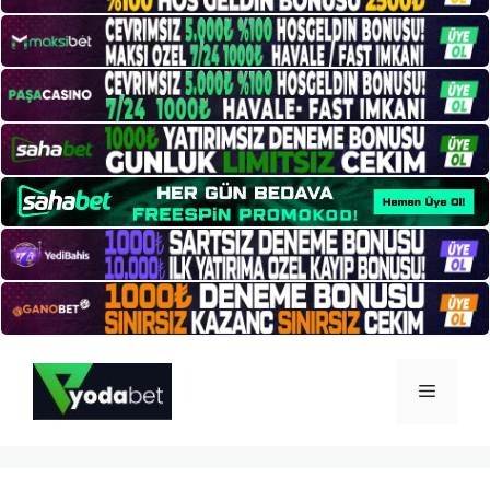
İçeriğe
atla
Menü