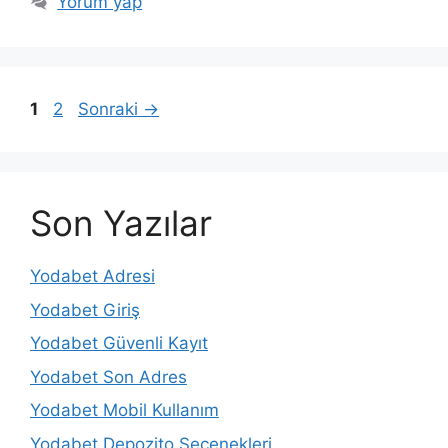
Yorum yap
Sayfa
Sayfa
1
2
Sonraki
→
Son Yazılar
Yodabet Adresi
Yodabet Giriş
Yodabet Güvenli Kayıt
Yodabet Son Adres
Yodabet Mobil Kullanım
Yodabet Depozito Seçenekleri