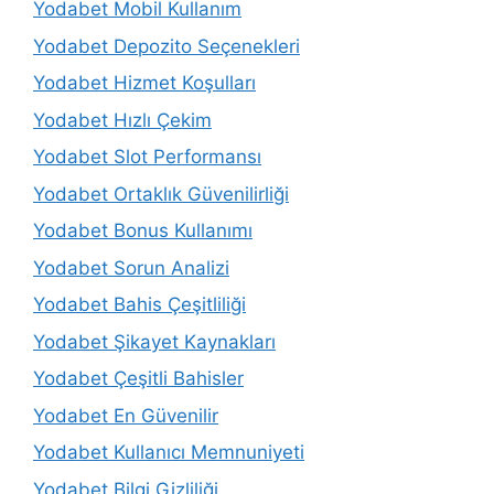
Yodabet Mobil Kullanım
Yodabet Depozito Seçenekleri
Yodabet Hizmet Koşulları
Yodabet Hızlı Çekim
Yodabet Slot Performansı
Yodabet Ortaklık Güvenilirliği
Yodabet Bonus Kullanımı
Yodabet Sorun Analizi
Yodabet Bahis Çeşitliliği
Yodabet Şikayet Kaynakları
Yodabet Çeşitli Bahisler
Yodabet En Güvenilir
Yodabet Kullanıcı Memnuniyeti
Yodabet Bilgi Gizliliği