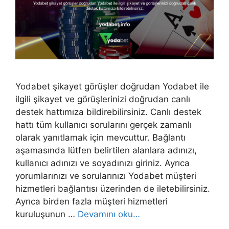
Yodabet şikayet görüşler doğrudan Yodabet ile
ilgili şikayet ve görüşlerinizi doğrudan canlı
destek hattımıza bildirebilirsiniz. Canlı destek
hattı tüm kullanıcı sorularını gerçek zamanlı
olarak yanıtlamak için mevcuttur. Bağlantı
aşamasında lütfen belirtilen alanlara adınızı,
kullanıcı adınızı ve soyadınızı giriniz. Ayrıca
yorumlarınızı ve sorularınızı Yodabet müşteri
hizmetleri bağlantısı üzerinden de iletebilirsiniz.
Ayrıca birden fazla müşteri hizmetleri
kuruluşunun …
Devamını oku…