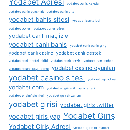
Yodabet Adresi
yodabet bahis kayıtları
yodabet bahis oynamak
yodabet bahis site
yodabet bahis sitesi
yodabet basketbol
yodabet bonus
yodabet bonus süreci
yodabet canli maç izle
yodabet canlı bahis
yodabet canlı bahis giriş
yodabet canlı casino
yodabet canlı destek
yodabet canlı destek ekibi
yodabet canlı servis
yodabet canlı sohbet
yodabet casino oyunları
yodabet casino kayıt formu
yodabet casino sitesi
yodabet cep adresi
yodabet com
yodabet en güvenilir bahis sitesi
yodabet erişim i̇şlemleri
yodabet gerçek zamanlı
yodabet girisi
yodabet giris twitter
Yodabet Giriş
yodabet giris yap
Yodabet Giriş Adresi
yodabet giriş talimatları