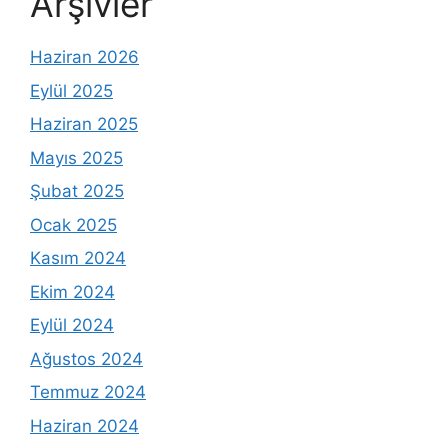
Arşivler
Haziran 2026
Eylül 2025
Haziran 2025
Mayıs 2025
Şubat 2025
Ocak 2025
Kasım 2024
Ekim 2024
Eylül 2024
Ağustos 2024
Temmuz 2024
Haziran 2024