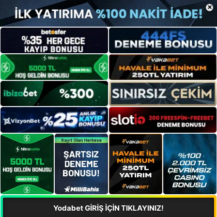
×
Yodabet GİRİŞ İÇİN TIKLAYINIZ!