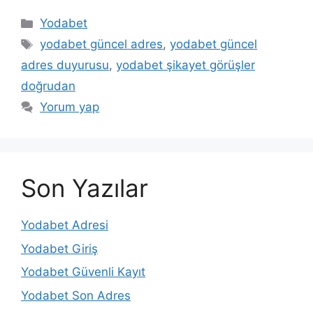
Kategoriler
Yodabet
Etiketler
yodabet güncel adres
,
yodabet güncel
adres duyurusu
,
yodabet şikayet görüşler
doğrudan
Yorum yap
Son Yazılar
Yodabet Adresi
Yodabet Giriş
Yodabet Güvenli Kayıt
Yodabet Son Adres