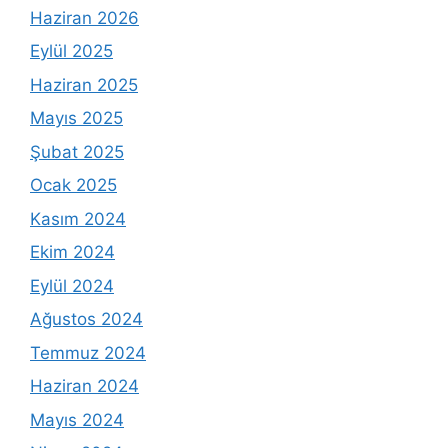
Haziran 2026
Eylül 2025
Haziran 2025
Mayıs 2025
Şubat 2025
Ocak 2025
Kasım 2024
Ekim 2024
Eylül 2024
Ağustos 2024
Temmuz 2024
Haziran 2024
Mayıs 2024