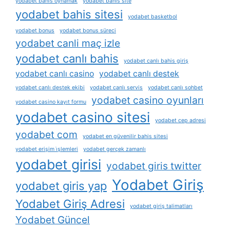
yodabet bahis oynamak
yodabet bahis site
yodabet bahis sitesi
yodabet basketbol
yodabet bonus
yodabet bonus süreci
yodabet canli maç izle
yodabet canlı bahis
yodabet canlı bahis giriş
yodabet canlı casino
yodabet canlı destek
yodabet canlı destek ekibi
yodabet canlı servis
yodabet canlı sohbet
yodabet casino oyunları
yodabet casino kayıt formu
yodabet casino sitesi
yodabet cep adresi
yodabet com
yodabet en güvenilir bahis sitesi
yodabet erişim i̇şlemleri
yodabet gerçek zamanlı
yodabet girisi
yodabet giris twitter
Yodabet Giriş
yodabet giris yap
Yodabet Giriş Adresi
yodabet giriş talimatları
Yodabet Güncel