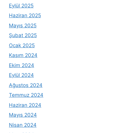
Eylül 2025
Haziran 2025
Mayıs 2025
Şubat 2025
Ocak 2025
Kasım 2024
Ekim 2024
Eylül 2024
Ağustos 2024
Temmuz 2024
Haziran 2024
Mayıs 2024
Nisan 2024