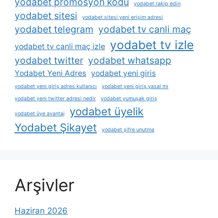
yodabet promosyon kodu
yodabet rakip edin
yodabet sitesi
yodabet sitesi yeni erişim adresi
yodabet telegram
yodabet tv canli maç
yodabet tv izle
yodabet tv canli maç izle
yodabet twitter
yodabet whatsapp
Yodabet Yeni Adres
yodabet yeni giris
yodabet yeni giriş adres kullanıcı
yodabet yeni giriş yasal mı
yodabet yeni twitter adresi nedir
yodabet yumuşak giriş
yodabet üyelik
yodabet üye avantaj
Yodabet Şikayet
yodabet şifre unutma
Arşivler
Haziran 2026