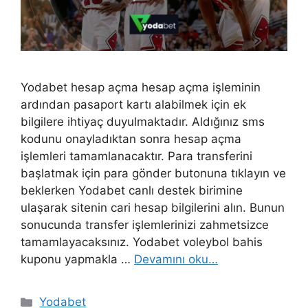
Yodabet hesap açma hesap açma işleminin
ardından pasaport kartı alabilmek için ek
bilgilere ihtiyaç duyulmaktadır. Aldığınız sms
kodunu onayladıktan sonra hesap açma
işlemleri tamamlanacaktır. Para transferini
başlatmak için para gönder butonuna tıklayın ve
beklerken Yodabet canlı destek birimine
ulaşarak sitenin cari hesap bilgilerini alın. Bunun
sonucunda transfer işlemlerinizi zahmetsizce
tamamlayacaksınız. Yodabet voleybol bahis
kuponu yapmakla …
Devamını oku…
Kategoriler
Yodabet