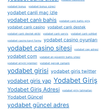
yodabet bonus
yodabet bonus süreci
yodabet canli maç izle
yodabet canlı bahis
yodabet canlı bahis giriş
yodabet canlı casino
yodabet canlı destek
yodabet canlı destek ekibi
yodabet canlı servis
yodabet canlı sohbet
yodabet casino oyunları
yodabet casino kayıt formu
yodabet casino sitesi
yodabet cep adresi
yodabet com
yodabet en güvenilir bahis sitesi
yodabet erişim i̇şlemleri
yodabet gerçek zamanlı
yodabet girisi
yodabet giris twitter
Yodabet Giriş
yodabet giris yap
Yodabet Giriş Adresi
yodabet giriş talimatları
Yodabet Güncel
yodabet güncel adres