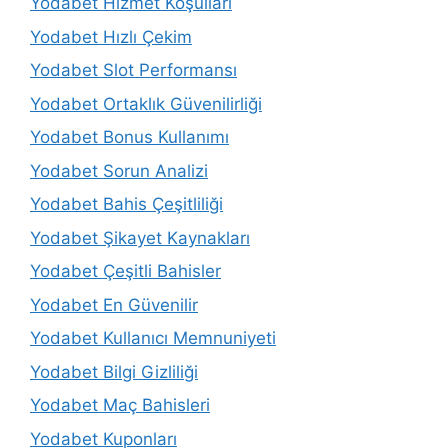
Yodabet Hizmet Koşulları
Yodabet Hızlı Çekim
Yodabet Slot Performansı
Yodabet Ortaklık Güvenilirliği
Yodabet Bonus Kullanımı
Yodabet Sorun Analizi
Yodabet Bahis Çeşitliliği
Yodabet Şikayet Kaynakları
Yodabet Çeşitli Bahisler
Yodabet En Güvenilir
Yodabet Kullanıcı Memnuniyeti
Yodabet Bilgi Gizliliği
Yodabet Maç Bahisleri
Yodabet Kuponları