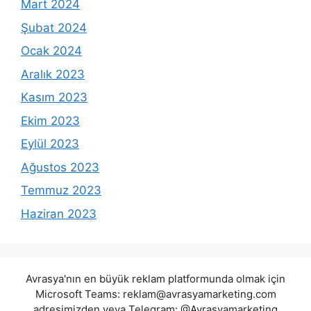
Mart 2024
Şubat 2024
Ocak 2024
Aralık 2023
Kasım 2023
Ekim 2023
Eylül 2023
Ağustos 2023
Temmuz 2023
Haziran 2023
Avrasya'nın en büyük reklam platformunda olmak için
Microsoft Teams:
reklam@avrasyamarketing.com
adresimizden veya Telegram: @Avrasyamarketing