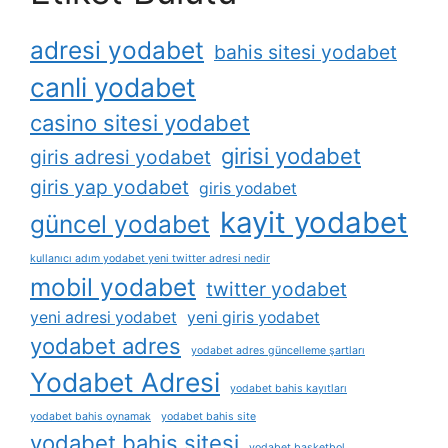
adresi yodabet
bahis sitesi yodabet
canli yodabet
casino sitesi yodabet
girisi yodabet
giris adresi yodabet
giris yap yodabet
giris yodabet
kayit yodabet
güncel yodabet
kullanıcı adım yodabet yeni twitter adresi nedir
mobil yodabet
twitter yodabet
yeni adresi yodabet
yeni giris yodabet
yodabet adres
yodabet adres güncelleme şartları
Yodabet Adresi
yodabet bahis kayıtları
yodabet bahis oynamak
yodabet bahis site
yodabet bahis sitesi
yodabet basketbol