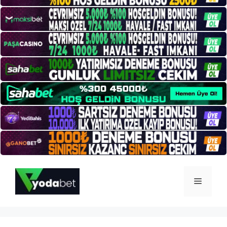
İçeriğe
atla
Menü