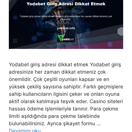
Yodabet giriş adresi dikkat etmek Yodabet giriş
adresinize her zaman dikkat etmeniz çok
önemlidir. Çok çeşitli oyunları kapsar ve en
yüksek çekiliş sayısına sahiptir. Farklı geçmişlere
sahip kullanıcıların ilgisini çeker ve onları oyuna
aktif olarak katılmaya teşvik eder. Casino siteleri
hassas ödeme işlemleriyle tanınır. Para çekme
limiti aşıldığında para çekme talebinde
bulunabilirsiniz. Ayrıca şikayet formu …
Devamını oku…