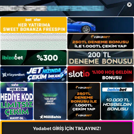
×
Yodabet GİRİŞ İÇİN TIKLAYINIZ!