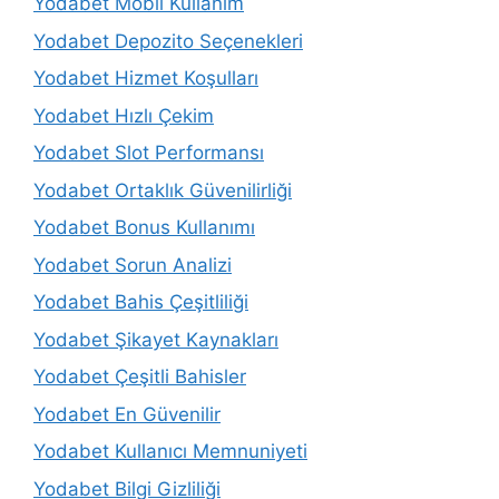
Yodabet Mobil Kullanım
Yodabet Depozito Seçenekleri
Yodabet Hizmet Koşulları
Yodabet Hızlı Çekim
Yodabet Slot Performansı
Yodabet Ortaklık Güvenilirliği
Yodabet Bonus Kullanımı
Yodabet Sorun Analizi
Yodabet Bahis Çeşitliliği
Yodabet Şikayet Kaynakları
Yodabet Çeşitli Bahisler
Yodabet En Güvenilir
Yodabet Kullanıcı Memnuniyeti
Yodabet Bilgi Gizliliği