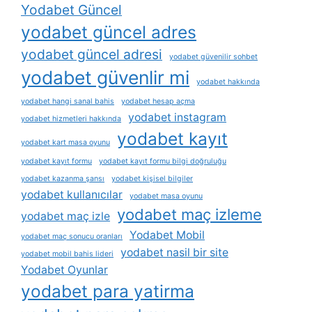
Yodabet Güncel
yodabet güncel adres
yodabet güncel adresi
yodabet güvenilir sohbet
yodabet güvenlir mi
yodabet hakkında
yodabet hangi sanal bahis
yodabet hesap açma
yodabet instagram
yodabet hizmetleri hakkında
yodabet kayıt
yodabet kart masa oyunu
yodabet kayıt formu
yodabet kayıt formu bilgi doğruluğu
yodabet kazanma şansı
yodabet kişisel bilgiler
yodabet kullanıcılar
yodabet masa oyunu
yodabet maç izleme
yodabet maç izle
Yodabet Mobil
yodabet maç sonucu oranları
yodabet nasil bir site
yodabet mobil bahis lideri
Yodabet Oyunlar
yodabet para yatirma