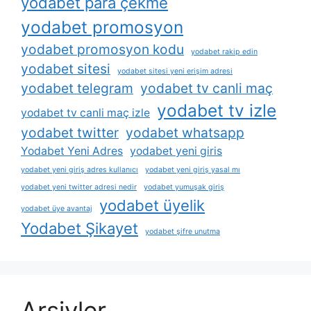
yodabet para çekme
yodabet promosyon
yodabet promosyon kodu
yodabet rakip edin
yodabet sitesi
yodabet sitesi yeni erişim adresi
yodabet telegram
yodabet tv canli maç
yodabet tv izle
yodabet tv canli maç izle
yodabet twitter
yodabet whatsapp
Yodabet Yeni Adres
yodabet yeni giris
yodabet yeni giriş adres kullanıcı
yodabet yeni giriş yasal mı
yodabet yeni twitter adresi nedir
yodabet yumuşak giriş
yodabet üyelik
yodabet üye avantaj
Yodabet Şikayet
yodabet şifre unutma
Arşivler