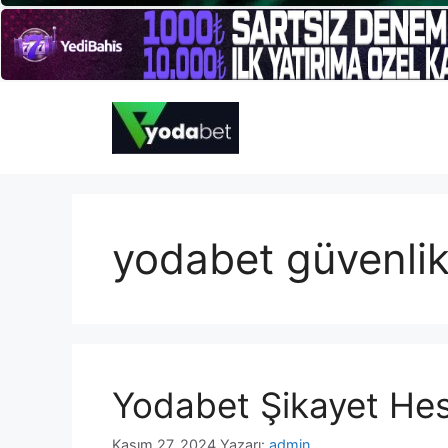
İçeriğe
atla
yodabet güvenlik
Yodabet Şikayet He
Kasım 27, 2024
Yazarı:
admin