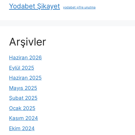
Yodabet Şikayet
yodabet şifre unutma
Arşivler
Haziran 2026
Eylül 2025
Haziran 2025
Mayıs 2025
Şubat 2025
Ocak 2025
Kasım 2024
Ekim 2024