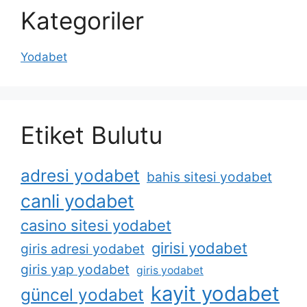
Kategoriler
Yodabet
Etiket Bulutu
adresi yodabet
bahis sitesi yodabet
canli yodabet
casino sitesi yodabet
girisi yodabet
giris adresi yodabet
giris yap yodabet
giris yodabet
kayit yodabet
güncel yodabet