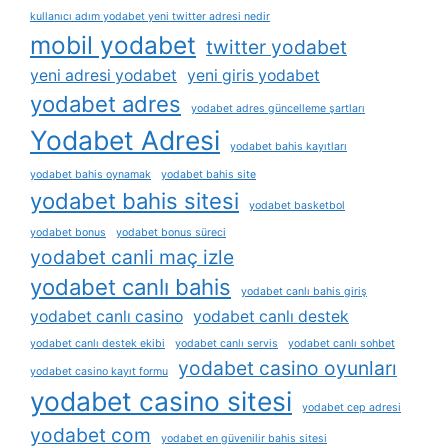
kullanıcı adım yodabet yeni twitter adresi nedir
mobil yodabet
twitter yodabet
yeni adresi yodabet
yeni giris yodabet
yodabet adres
yodabet adres güncelleme şartları
Yodabet Adresi
yodabet bahis kayıtları
yodabet bahis oynamak
yodabet bahis site
yodabet bahis sitesi
yodabet basketbol
yodabet bonus
yodabet bonus süreci
yodabet canli maç izle
yodabet canlı bahis
yodabet canlı bahis giriş
yodabet canlı casino
yodabet canlı destek
yodabet canlı destek ekibi
yodabet canlı servis
yodabet canlı sohbet
yodabet casino oyunları
yodabet casino kayıt formu
yodabet casino sitesi
yodabet cep adresi
yodabet com
yodabet en güvenilir bahis sitesi