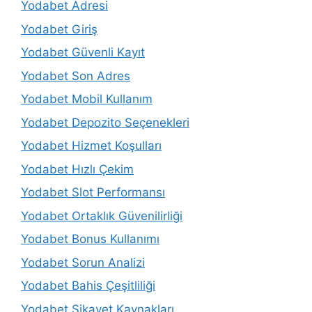
Yodabet Adresi
Yodabet Giriş
Yodabet Güvenli Kayıt
Yodabet Son Adres
Yodabet Mobil Kullanım
Yodabet Depozito Seçenekleri
Yodabet Hizmet Koşulları
Yodabet Hızlı Çekim
Yodabet Slot Performansı
Yodabet Ortaklık Güvenilirliği
Yodabet Bonus Kullanımı
Yodabet Sorun Analizi
Yodabet Bahis Çeşitliliği
Yodabet Şikayet Kaynakları