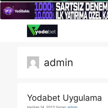
İçeriğe
atla
admin
Yodabet Uygulama
Haziran 14, 2023
Yazarı:
admin