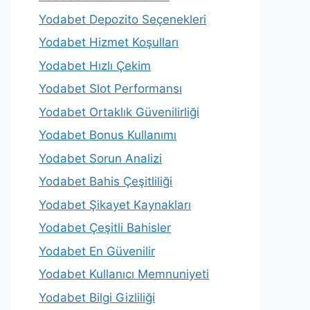
Yodabet Depozito Seçenekleri
Yodabet Hizmet Koşulları
Yodabet Hızlı Çekim
Yodabet Slot Performansı
Yodabet Ortaklık Güvenilirliği
Yodabet Bonus Kullanımı
Yodabet Sorun Analizi
Yodabet Bahis Çeşitliliği
Yodabet Şikayet Kaynakları
Yodabet Çeşitli Bahisler
Yodabet En Güvenilir
Yodabet Kullanıcı Memnuniyeti
Yodabet Bilgi Gizliliği