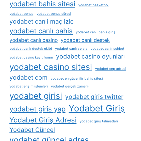
yodabet bahis sitesi
yodabet basketbol
yodabet bonus
yodabet bonus süreci
yodabet canli maç izle
yodabet canlı bahis
yodabet canlı bahis giriş
yodabet canlı casino
yodabet canlı destek
yodabet canlı destek ekibi
yodabet canlı servis
yodabet canlı sohbet
yodabet casino oyunları
yodabet casino kayıt formu
yodabet casino sitesi
yodabet cep adresi
yodabet com
yodabet en güvenilir bahis sitesi
yodabet erişim i̇şlemleri
yodabet gerçek zamanlı
yodabet girisi
yodabet giris twitter
Yodabet Giriş
yodabet giris yap
Yodabet Giriş Adresi
yodabet giriş talimatları
Yodabet Güncel
yodabet güncel adres