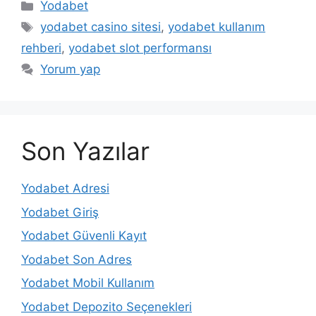
Kategoriler
Yodabet
Etiketler
yodabet casino sitesi
,
yodabet kullanım
rehberi
,
yodabet slot performansı
Yorum yap
Son Yazılar
Yodabet Adresi
Yodabet Giriş
Yodabet Güvenli Kayıt
Yodabet Son Adres
Yodabet Mobil Kullanım
Yodabet Depozito Seçenekleri