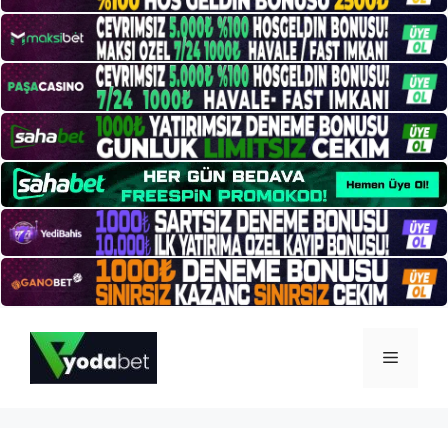
İçeriğe
atla
Menü