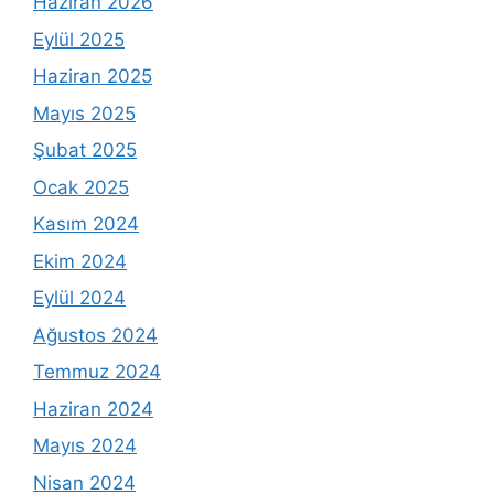
Haziran 2026
Eylül 2025
Haziran 2025
Mayıs 2025
Şubat 2025
Ocak 2025
Kasım 2024
Ekim 2024
Eylül 2024
Ağustos 2024
Temmuz 2024
Haziran 2024
Mayıs 2024
Nisan 2024