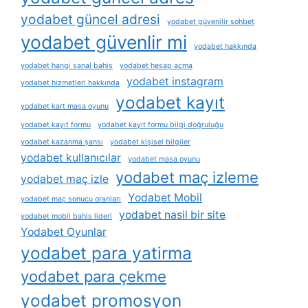
yodabet güncel adresi
yodabet güvenilir sohbet
yodabet güvenlir mi
yodabet hakkında
yodabet hangi sanal bahis
yodabet hesap açma
yodabet instagram
yodabet hizmetleri hakkında
yodabet kayıt
yodabet kart masa oyunu
yodabet kayıt formu
yodabet kayıt formu bilgi doğruluğu
yodabet kazanma şansı
yodabet kişisel bilgiler
yodabet kullanıcılar
yodabet masa oyunu
yodabet maç izleme
yodabet maç izle
Yodabet Mobil
yodabet maç sonucu oranları
yodabet nasil bir site
yodabet mobil bahis lideri
Yodabet Oyunlar
yodabet para yatirma
yodabet para çekme
yodabet promosyon