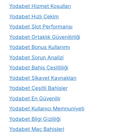
Yodabet Hizmet Koşulları
Yodabet Hızlı Çekim
Yodabet Slot Performansı
Yodabet Ortaklık Güvenilirliği
Yodabet Bonus Kullanımı
Yodabet Sorun Analizi
Yodabet Bahis Çeşitliliği
Yodabet Şikayet Kaynakları
Yodabet Çeşitli Bahisler
Yodabet En Güvenilir
Yodabet Kullanıcı Memnuniyeti
Yodabet Bilgi Gizliliği
Yodabet Maç Bahisleri