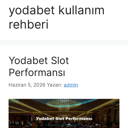
yodabet kullanım
rehberi
Yodabet Slot
Performansı
Haziran 5, 2026
Yazarı:
admin