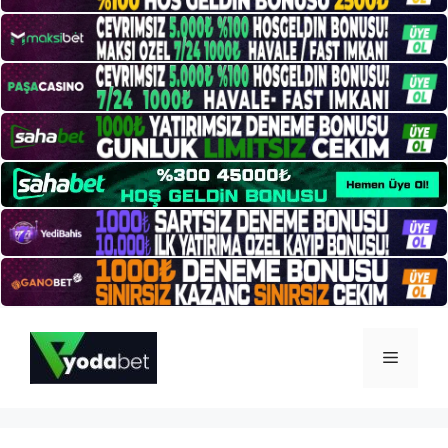
İçeriğe
atla
Menü