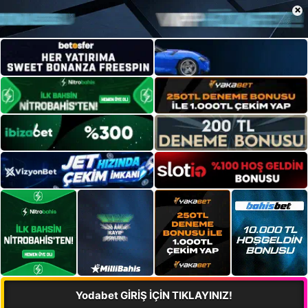
×
Yodabet GİRİŞ İÇİN TIKLAYINIZ!