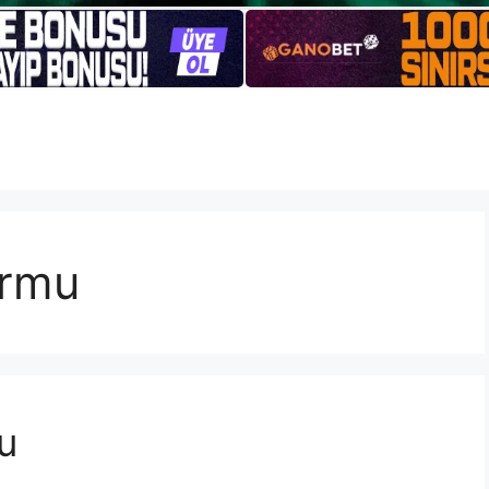
ormu
u