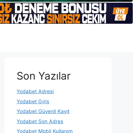
Son Yazılar
Yodabet Adresi
Yodabet Giriş
Yodabet Güvenli Kayıt
Yodabet Son Adres
Yodabet Mobil Kullanım