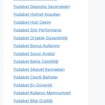
Yodabet Depozito Seçenekleri
Yodabet Hizmet Koşulları
Yodabet Hızlı Çekim
Yodabet Slot Performansı
Yodabet Ortaklık Güvenilirliği
Yodabet Bonus Kullanımı
Yodabet Sorun Analizi
Yodabet Bahis Çeşitliliği
Yodabet Şikayet Kaynakları
Yodabet Çeşitli Bahisler
Yodabet En Güvenilir
Yodabet Kullanıcı Memnuniyeti
Yodabet Bilgi Gizliliği