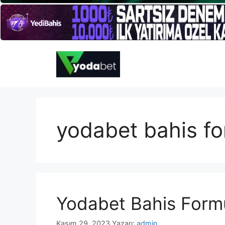
İçeriğe
atla
yodabet bahis f
Yodabet Bahis Form
Kasım 29, 2023
Yazarı:
admin