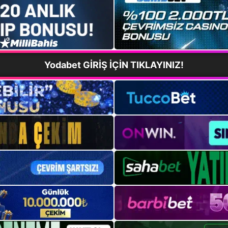
Yodabet GİRİŞ İÇİN TIKLAYINIZ!