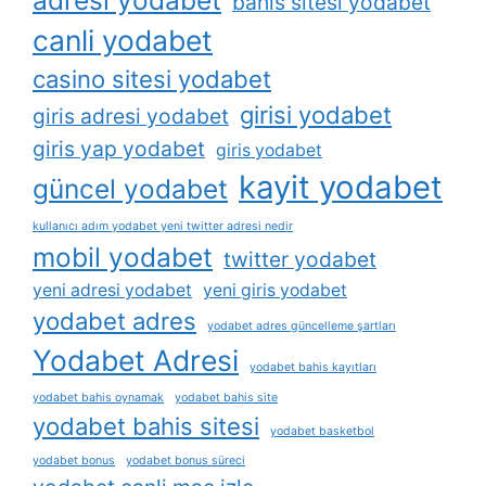
adresi yodabet
bahis sitesi yodabet
canli yodabet
casino sitesi yodabet
girisi yodabet
giris adresi yodabet
giris yap yodabet
giris yodabet
kayit yodabet
güncel yodabet
kullanıcı adım yodabet yeni twitter adresi nedir
mobil yodabet
twitter yodabet
yeni adresi yodabet
yeni giris yodabet
yodabet adres
yodabet adres güncelleme şartları
Yodabet Adresi
yodabet bahis kayıtları
yodabet bahis oynamak
yodabet bahis site
yodabet bahis sitesi
yodabet basketbol
yodabet bonus
yodabet bonus süreci