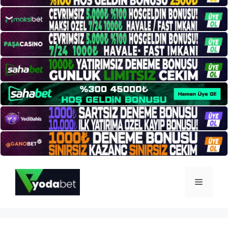
İçeriğe
atla
Menü