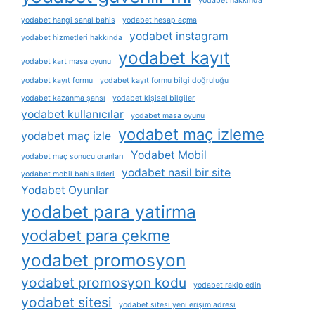
yodabet hakkında
yodabet hangi sanal bahis
yodabet hesap açma
yodabet instagram
yodabet hizmetleri hakkında
yodabet kayıt
yodabet kart masa oyunu
yodabet kayıt formu
yodabet kayıt formu bilgi doğruluğu
yodabet kazanma şansı
yodabet kişisel bilgiler
yodabet kullanıcılar
yodabet masa oyunu
yodabet maç izleme
yodabet maç izle
Yodabet Mobil
yodabet maç sonucu oranları
yodabet nasil bir site
yodabet mobil bahis lideri
Yodabet Oyunlar
yodabet para yatirma
yodabet para çekme
yodabet promosyon
yodabet promosyon kodu
yodabet rakip edin
yodabet sitesi
yodabet sitesi yeni erişim adresi