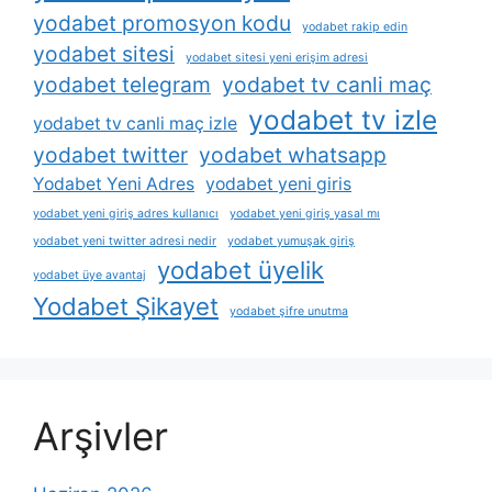
yodabet promosyon kodu
yodabet rakip edin
yodabet sitesi
yodabet sitesi yeni erişim adresi
yodabet telegram
yodabet tv canli maç
yodabet tv izle
yodabet tv canli maç izle
yodabet twitter
yodabet whatsapp
Yodabet Yeni Adres
yodabet yeni giris
yodabet yeni giriş adres kullanıcı
yodabet yeni giriş yasal mı
yodabet yeni twitter adresi nedir
yodabet yumuşak giriş
yodabet üyelik
yodabet üye avantaj
Yodabet Şikayet
yodabet şifre unutma
Arşivler