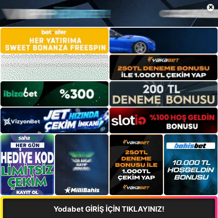
×
Yodabet GİRİŞ İÇİN TIKLAYINIZ!