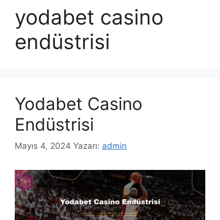
yodabet casino
endüstrisi
Yodabet Casino
Endüstrisi
Mayıs 4, 2024
Yazarı:
admin