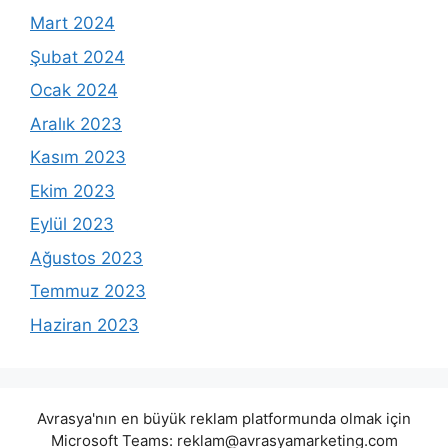
Mart 2024
Şubat 2024
Ocak 2024
Aralık 2023
Kasım 2023
Ekim 2023
Eylül 2023
Ağustos 2023
Temmuz 2023
Haziran 2023
Avrasya'nın en büyük reklam platformunda olmak için
Microsoft Teams:
reklam@avrasyamarketing.com