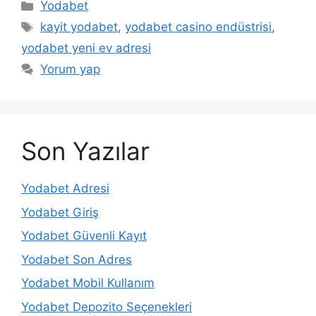
Kategoriler
Yodabet
Etiketler
kayit yodabet
,
yodabet casino endüstrisi
,
yodabet yeni ev adresi
Yorum yap
Son Yazılar
Yodabet Adresi
Yodabet Giriş
Yodabet Güvenli Kayıt
Yodabet Son Adres
Yodabet Mobil Kullanım
Yodabet Depozito Seçenekleri