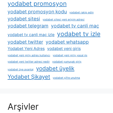
yodabet promosyon
yodabet promosyon kodu
yodabet rakip edin
yodabet sitesi
yodabet sitesi yeni erişim adresi
yodabet telegram
yodabet tv canli maç
yodabet tv izle
yodabet tv canli maç izle
yodabet twitter
yodabet whatsapp
Yodabet Yeni Adres
yodabet yeni giris
yodabet yeni giriş adres kullanıcı
yodabet yeni giriş yasal mı
yodabet yeni twitter adresi nedir
yodabet yumuşak giriş
yodabet üyelik
yodabet üye avantaj
Yodabet Şikayet
yodabet şifre unutma
Arşivler