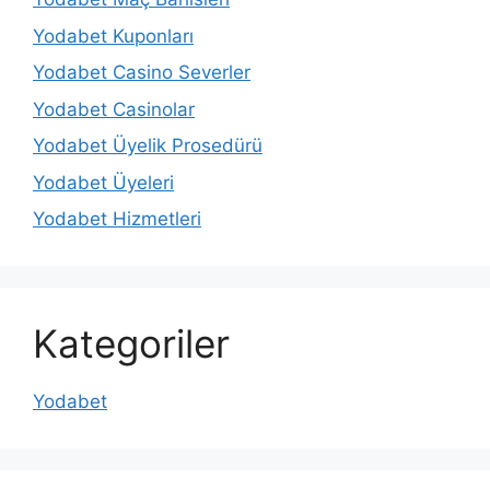
Yodabet Kuponları
Yodabet Casino Severler
Yodabet Casinolar
Yodabet Üyelik Prosedürü
Yodabet Üyeleri
Yodabet Hizmetleri
Kategoriler
Yodabet