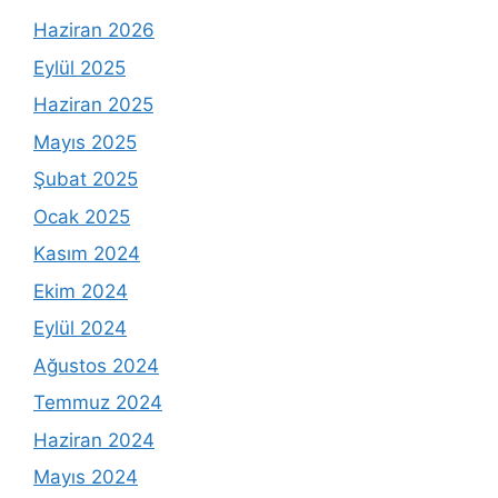
Haziran 2026
Eylül 2025
Haziran 2025
Mayıs 2025
Şubat 2025
Ocak 2025
Kasım 2024
Ekim 2024
Eylül 2024
Ağustos 2024
Temmuz 2024
Haziran 2024
Mayıs 2024