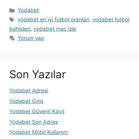
Kategoriler
Yodabet
Etiketler
yodabet en i̇yi futbol oranları
,
yodabet futbol
bahisleri
,
yodabet maç izle
Yorum yap
Son Yazılar
Yodabet Adresi
Yodabet Giriş
Yodabet Güvenli Kayıt
Yodabet Son Adres
Yodabet Mobil Kullanım