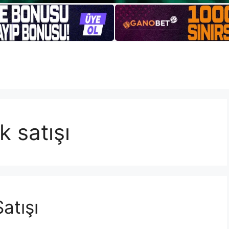
 satışı
atışı