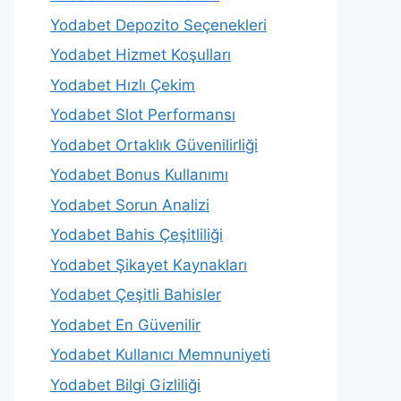
Yodabet Depozito Seçenekleri
Yodabet Hizmet Koşulları
Yodabet Hızlı Çekim
Yodabet Slot Performansı
Yodabet Ortaklık Güvenilirliği
Yodabet Bonus Kullanımı
Yodabet Sorun Analizi
Yodabet Bahis Çeşitliliği
Yodabet Şikayet Kaynakları
Yodabet Çeşitli Bahisler
Yodabet En Güvenilir
Yodabet Kullanıcı Memnuniyeti
Yodabet Bilgi Gizliliği