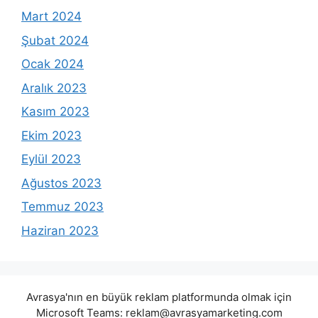
Mart 2024
Şubat 2024
Ocak 2024
Aralık 2023
Kasım 2023
Ekim 2023
Eylül 2023
Ağustos 2023
Temmuz 2023
Haziran 2023
Avrasya'nın en büyük reklam platformunda olmak için
Microsoft Teams:
reklam@avrasyamarketing.com