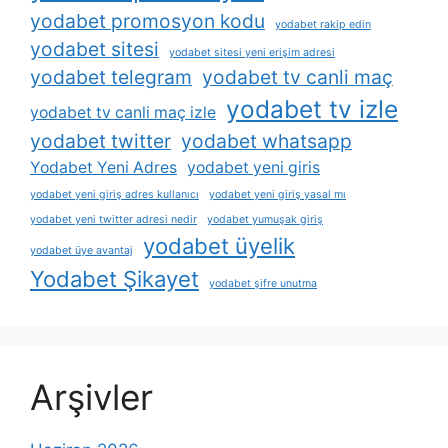
yodabet promosyon kodu
yodabet rakip edin
yodabet sitesi
yodabet sitesi yeni erişim adresi
yodabet telegram
yodabet tv canli maç
yodabet tv izle
yodabet tv canli maç izle
yodabet twitter
yodabet whatsapp
Yodabet Yeni Adres
yodabet yeni giris
yodabet yeni giriş adres kullanıcı
yodabet yeni giriş yasal mı
yodabet yeni twitter adresi nedir
yodabet yumuşak giriş
yodabet üyelik
yodabet üye avantaj
Yodabet Şikayet
yodabet şifre unutma
Arşivler