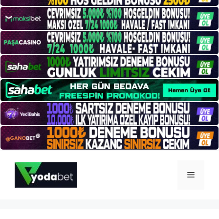
İçeriğe
atla
Menü