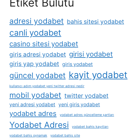
Etiket Bulutu
adresi yodabet
bahis sitesi yodabet
canli yodabet
casino sitesi yodabet
girisi yodabet
giris adresi yodabet
giris yap yodabet
giris yodabet
kayit yodabet
güncel yodabet
kullanıcı adım yodabet yeni twitter adresi nedir
mobil yodabet
twitter yodabet
yeni adresi yodabet
yeni giris yodabet
yodabet adres
yodabet adres güncelleme şartları
Yodabet Adresi
yodabet bahis kayıtları
yodabet bahis oynamak
yodabet bahis site