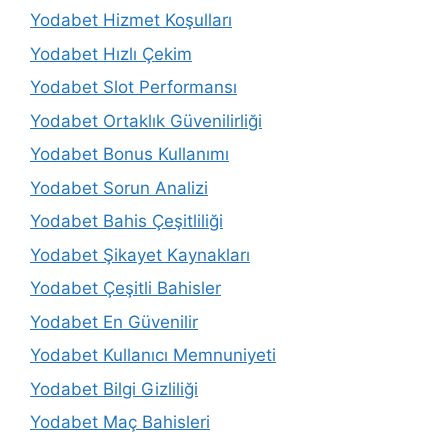
Yodabet Hizmet Koşulları
Yodabet Hızlı Çekim
Yodabet Slot Performansı
Yodabet Ortaklık Güvenilirliği
Yodabet Bonus Kullanımı
Yodabet Sorun Analizi
Yodabet Bahis Çeşitliliği
Yodabet Şikayet Kaynakları
Yodabet Çeşitli Bahisler
Yodabet En Güvenilir
Yodabet Kullanıcı Memnuniyeti
Yodabet Bilgi Gizliliği
Yodabet Maç Bahisleri