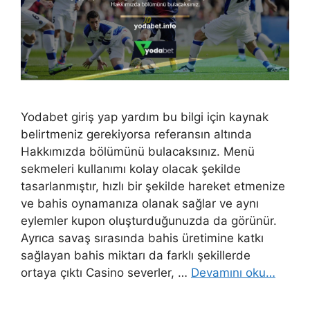
Yodabet giriş yap yardım bu bilgi için kaynak
belirtmeniz gerekiyorsa referansın altında
Hakkımızda bölümünü bulacaksınız. Menü
sekmeleri kullanımı kolay olacak şekilde
tasarlanmıştır, hızlı bir şekilde hareket etmenize
ve bahis oynamanıza olanak sağlar ve aynı
eylemler kupon oluşturduğunuzda da görünür.
Ayrıca savaş sırasında bahis üretimine katkı
sağlayan bahis miktarı da farklı şekillerde
ortaya çıktı Casino severler, …
Devamını oku…