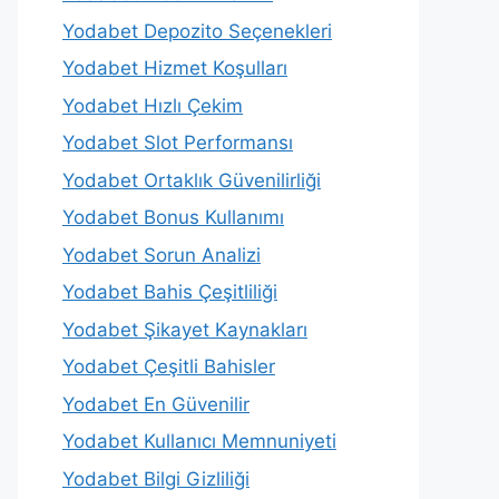
Yodabet Depozito Seçenekleri
Yodabet Hizmet Koşulları
Yodabet Hızlı Çekim
Yodabet Slot Performansı
Yodabet Ortaklık Güvenilirliği
Yodabet Bonus Kullanımı
Yodabet Sorun Analizi
Yodabet Bahis Çeşitliliği
Yodabet Şikayet Kaynakları
Yodabet Çeşitli Bahisler
Yodabet En Güvenilir
Yodabet Kullanıcı Memnuniyeti
Yodabet Bilgi Gizliliği