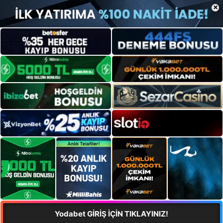
×
Yodabet GİRİŞ İÇİN TIKLAYINIZ!