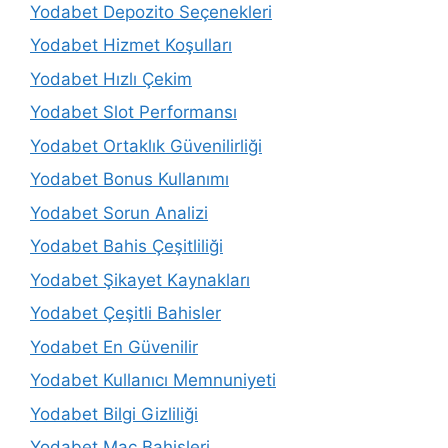
Yodabet Depozito Seçenekleri
Yodabet Hizmet Koşulları
Yodabet Hızlı Çekim
Yodabet Slot Performansı
Yodabet Ortaklık Güvenilirliği
Yodabet Bonus Kullanımı
Yodabet Sorun Analizi
Yodabet Bahis Çeşitliliği
Yodabet Şikayet Kaynakları
Yodabet Çeşitli Bahisler
Yodabet En Güvenilir
Yodabet Kullanıcı Memnuniyeti
Yodabet Bilgi Gizliliği
Yodabet Maç Bahisleri