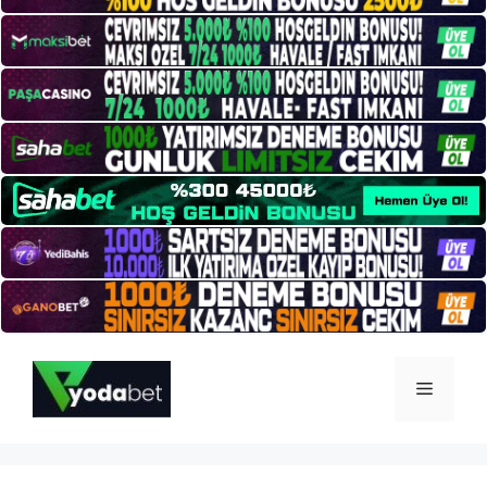
İçeriğe
atla
Menü