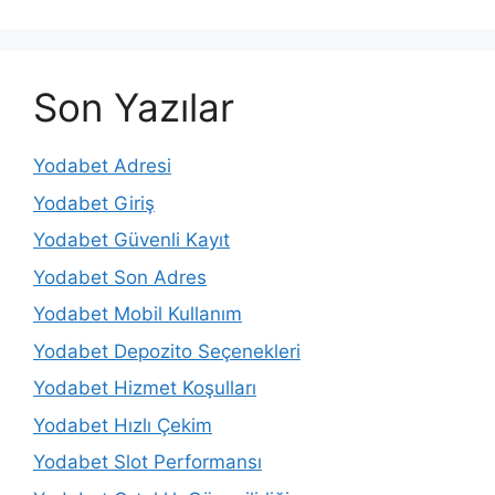
Son Yazılar
Yodabet Adresi
Yodabet Giriş
Yodabet Güvenli Kayıt
Yodabet Son Adres
Yodabet Mobil Kullanım
Yodabet Depozito Seçenekleri
Yodabet Hizmet Koşulları
Yodabet Hızlı Çekim
Yodabet Slot Performansı