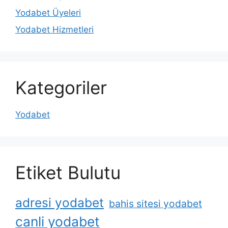
Yodabet Üyeleri
Yodabet Hizmetleri
Kategoriler
Yodabet
Etiket Bulutu
adresi yodabet
bahis sitesi yodabet
canli yodabet