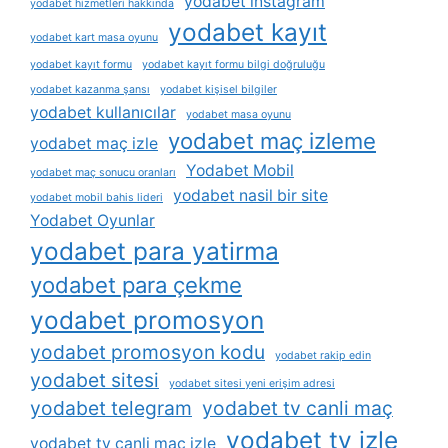
yodabet instagram
yodabet hizmetleri hakkında
yodabet kayıt
yodabet kart masa oyunu
yodabet kayıt formu
yodabet kayıt formu bilgi doğruluğu
yodabet kazanma şansı
yodabet kişisel bilgiler
yodabet kullanıcılar
yodabet masa oyunu
yodabet maç izleme
yodabet maç izle
Yodabet Mobil
yodabet maç sonucu oranları
yodabet nasil bir site
yodabet mobil bahis lideri
Yodabet Oyunlar
yodabet para yatirma
yodabet para çekme
yodabet promosyon
yodabet promosyon kodu
yodabet rakip edin
yodabet sitesi
yodabet sitesi yeni erişim adresi
yodabet telegram
yodabet tv canli maç
yodabet tv izle
yodabet tv canli maç izle