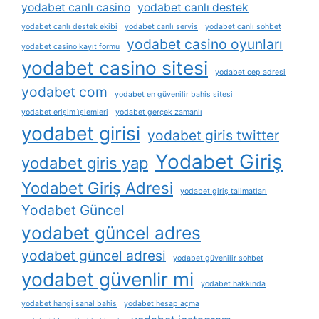
yodabet canlı casino
yodabet canlı destek
yodabet canlı destek ekibi
yodabet canlı servis
yodabet canlı sohbet
yodabet casino oyunları
yodabet casino kayıt formu
yodabet casino sitesi
yodabet cep adresi
yodabet com
yodabet en güvenilir bahis sitesi
yodabet erişim i̇şlemleri
yodabet gerçek zamanlı
yodabet girisi
yodabet giris twitter
Yodabet Giriş
yodabet giris yap
Yodabet Giriş Adresi
yodabet giriş talimatları
Yodabet Güncel
yodabet güncel adres
yodabet güncel adresi
yodabet güvenilir sohbet
yodabet güvenlir mi
yodabet hakkında
yodabet hangi sanal bahis
yodabet hesap açma