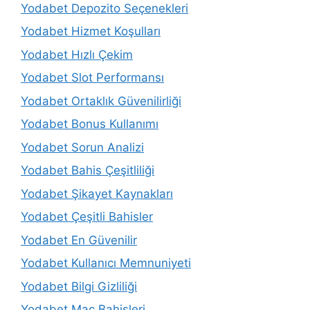
Yodabet Depozito Seçenekleri
Yodabet Hizmet Koşulları
Yodabet Hızlı Çekim
Yodabet Slot Performansı
Yodabet Ortaklık Güvenilirliği
Yodabet Bonus Kullanımı
Yodabet Sorun Analizi
Yodabet Bahis Çeşitliliği
Yodabet Şikayet Kaynakları
Yodabet Çeşitli Bahisler
Yodabet En Güvenilir
Yodabet Kullanıcı Memnuniyeti
Yodabet Bilgi Gizliliği
Yodabet Maç Bahisleri