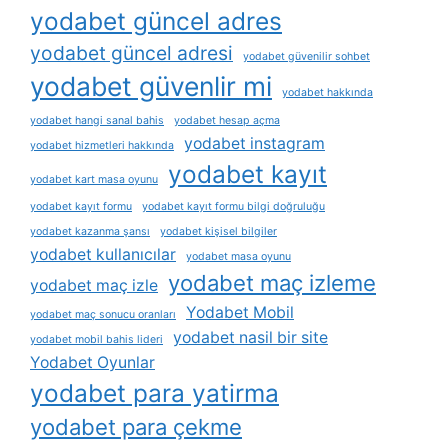
yodabet güncel adres
yodabet güncel adresi
yodabet güvenilir sohbet
yodabet güvenlir mi
yodabet hakkında
yodabet hangi sanal bahis
yodabet hesap açma
yodabet instagram
yodabet hizmetleri hakkında
yodabet kayıt
yodabet kart masa oyunu
yodabet kayıt formu
yodabet kayıt formu bilgi doğruluğu
yodabet kazanma şansı
yodabet kişisel bilgiler
yodabet kullanıcılar
yodabet masa oyunu
yodabet maç izleme
yodabet maç izle
Yodabet Mobil
yodabet maç sonucu oranları
yodabet nasil bir site
yodabet mobil bahis lideri
Yodabet Oyunlar
yodabet para yatirma
yodabet para çekme