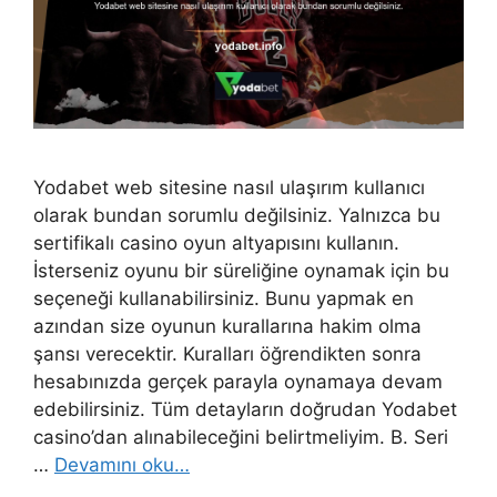
Yodabet web sitesine nasıl ulaşırım kullanıcı
olarak bundan sorumlu değilsiniz. Yalnızca bu
sertifikalı casino oyun altyapısını kullanın.
İsterseniz oyunu bir süreliğine oynamak için bu
seçeneği kullanabilirsiniz. Bunu yapmak en
azından size oyunun kurallarına hakim olma
şansı verecektir. Kuralları öğrendikten sonra
hesabınızda gerçek parayla oynamaya devam
edebilirsiniz. Tüm detayların doğrudan Yodabet
casino’dan alınabileceğini belirtmeliyim. B. Seri
…
Devamını oku…