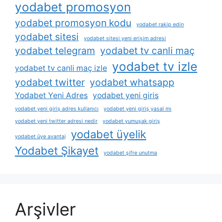
yodabet promosyon
yodabet promosyon kodu
yodabet rakip edin
yodabet sitesi
yodabet sitesi yeni erişim adresi
yodabet telegram
yodabet tv canli maç
yodabet tv izle
yodabet tv canli maç izle
yodabet twitter
yodabet whatsapp
Yodabet Yeni Adres
yodabet yeni giris
yodabet yeni giriş adres kullanıcı
yodabet yeni giriş yasal mı
yodabet yeni twitter adresi nedir
yodabet yumuşak giriş
yodabet üyelik
yodabet üye avantaj
Yodabet Şikayet
yodabet şifre unutma
Arşivler