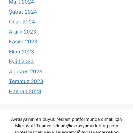
Mart 2024
Şubat 2024
Ocak 2024
Aralık 2023
Kasım 2023
Ekim 2023
Eylül 2023
Ağustos 2023
Temmuz 2023
Haziran 2023
Avrasya'nın en büyük reklam platformunda olmak için
Microsoft Teams:
reklam@avrasyamarketing.com
adresimizden veya Telegram: @Avrasyamarketing