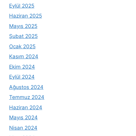
Eylül 2025
Haziran 2025
Mayıs 2025
Şubat 2025
Ocak 2025
Kasım 2024
Ekim 2024
Eylül 2024
Ağustos 2024
Temmuz 2024
Haziran 2024
Mayıs 2024
Nisan 2024