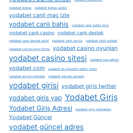
yodabet bonus
yodabet bonus süreci
yodabet canli maç izle
yodabet canlı bahis
yodabet canlı bahis giriş
yodabet canlı casino
yodabet canlı destek
yodabet canlı destek ekibi
yodabet canlı servis
yodabet canlı sohbet
yodabet casino oyunları
yodabet casino kayıt formu
yodabet casino sitesi
yodabet cep adresi
yodabet com
yodabet en güvenilir bahis sitesi
yodabet erişim i̇şlemleri
yodabet gerçek zamanlı
yodabet girisi
yodabet giris twitter
Yodabet Giriş
yodabet giris yap
Yodabet Giriş Adresi
yodabet giriş talimatları
Yodabet Güncel
yodabet güncel adres