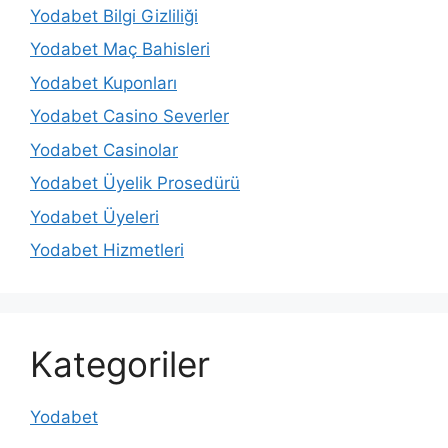
Yodabet Bilgi Gizliliği
Yodabet Maç Bahisleri
Yodabet Kuponları
Yodabet Casino Severler
Yodabet Casinolar
Yodabet Üyelik Prosedürü
Yodabet Üyeleri
Yodabet Hizmetleri
Kategoriler
Yodabet