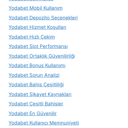
Yodabet Mobil Kullanım
Yodabet Depozito Seçenekleri
Yodabet Hizmet Koşulları
Yodabet Hızlı Çekim
Yodabet Slot Performansı
Yodabet Ortaklık Güvenilirliği
Yodabet Bonus Kullanımı
Yodabet Sorun Analizi
Yodabet Bahis Çeşitliliği
Yodabet Şikayet Kaynakları
Yodabet Çeşitli Bahisler
Yodabet En Güvenilir
Yodabet Kullanıcı Memnuniyeti