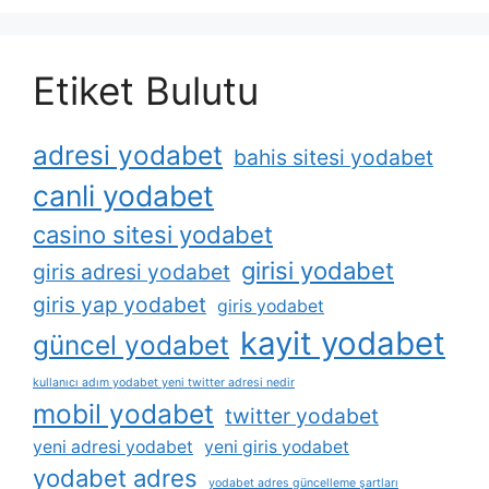
Etiket Bulutu
adresi yodabet
bahis sitesi yodabet
canli yodabet
casino sitesi yodabet
girisi yodabet
giris adresi yodabet
giris yap yodabet
giris yodabet
kayit yodabet
güncel yodabet
kullanıcı adım yodabet yeni twitter adresi nedir
mobil yodabet
twitter yodabet
yeni adresi yodabet
yeni giris yodabet
yodabet adres
yodabet adres güncelleme şartları