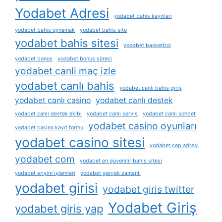
Yodabet Adresi
yodabet bahis kayıtları
yodabet bahis oynamak
yodabet bahis site
yodabet bahis sitesi
yodabet basketbol
yodabet bonus
yodabet bonus süreci
yodabet canli maç izle
yodabet canlı bahis
yodabet canlı bahis giriş
yodabet canlı casino
yodabet canlı destek
yodabet canlı destek ekibi
yodabet canlı servis
yodabet canlı sohbet
yodabet casino oyunları
yodabet casino kayıt formu
yodabet casino sitesi
yodabet cep adresi
yodabet com
yodabet en güvenilir bahis sitesi
yodabet erişim i̇şlemleri
yodabet gerçek zamanlı
yodabet girisi
yodabet giris twitter
Yodabet Giriş
yodabet giris yap