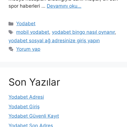
spor haberleri …
Devamını oku…
Kategoriler
Yodabet
Etiketler
mobil yodabet
,
yodabet bingo nasıl oynanır
,
yodabet sosyal ağ adresinize giriş yapın
Yorum yap
Son Yazılar
Yodabet Adresi
Yodabet Giriş
Yodabet Güvenli Kayıt
Yodabet Son Adres