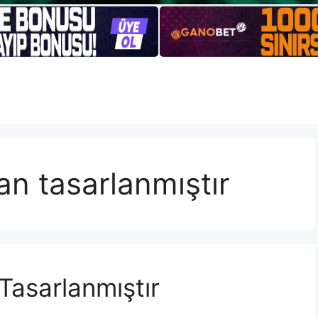
an tasarlanmıştır
Tasarlanmıştır