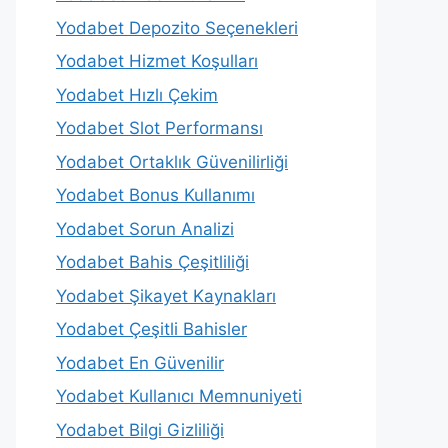
Yodabet Depozito Seçenekleri
Yodabet Hizmet Koşulları
Yodabet Hızlı Çekim
Yodabet Slot Performansı
Yodabet Ortaklık Güvenilirliği
Yodabet Bonus Kullanımı
Yodabet Sorun Analizi
Yodabet Bahis Çeşitliliği
Yodabet Şikayet Kaynakları
Yodabet Çeşitli Bahisler
Yodabet En Güvenilir
Yodabet Kullanıcı Memnuniyeti
Yodabet Bilgi Gizliliği