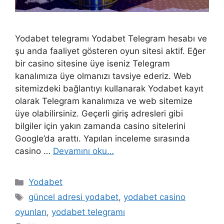
Yodabet telegramı Yodabet Telegram hesabı ve
şu anda faaliyet gösteren oyun sitesi aktif. Eğer
bir casino sitesine üye iseniz Telegram
kanalımıza üye olmanızı tavsiye ederiz. Web
sitemizdeki bağlantıyı kullanarak Yodabet kayıt
olarak Telegram kanalımıza ve web sitemize
üye olabilirsiniz. Geçerli giriş adresleri gibi
bilgiler için yakın zamanda casino sitelerini
Google’da arattı. Yapılan inceleme sırasında
casino …
Devamını oku…
Kategoriler
Yodabet
Etiketler
güncel adresi yodabet
,
yodabet casino
oyunları
,
yodabet telegramı