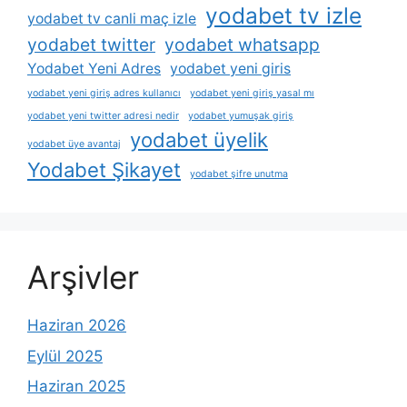
yodabet tv izle
yodabet tv canli maç izle
yodabet twitter
yodabet whatsapp
Yodabet Yeni Adres
yodabet yeni giris
yodabet yeni giriş adres kullanıcı
yodabet yeni giriş yasal mı
yodabet yeni twitter adresi nedir
yodabet yumuşak giriş
yodabet üyelik
yodabet üye avantaj
Yodabet Şikayet
yodabet şifre unutma
Arşivler
Haziran 2026
Eylül 2025
Haziran 2025