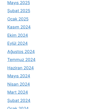
Mayıs 2025
Şubat 2025
Ocak 2025
Kasım 2024
Ekim 2024
Eylül 2024
Ağustos 2024
Temmuz 2024
Haziran 2024
Mayıs 2024
Nisan 2024
Mart 2024
Şubat 2024
Ocak 2024