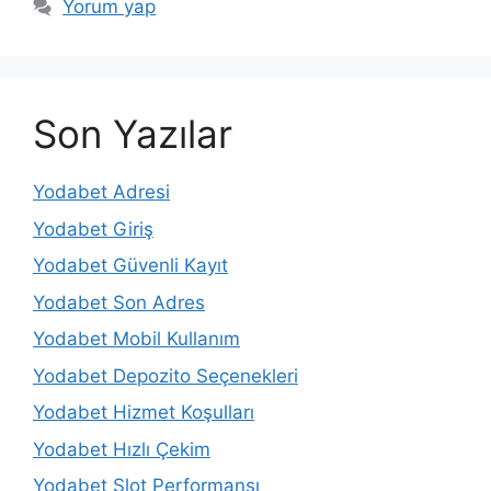
Yorum yap
Son Yazılar
Yodabet Adresi
Yodabet Giriş
Yodabet Güvenli Kayıt
Yodabet Son Adres
Yodabet Mobil Kullanım
Yodabet Depozito Seçenekleri
Yodabet Hizmet Koşulları
Yodabet Hızlı Çekim
Yodabet Slot Performansı