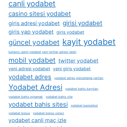
canli yodabet
casino sitesi yodabet
girisi yodabet
giris adresi yodabet
giris yap yodabet
giris yodabet
kayit yodabet
güncel yodabet
kullanıcı adım yodabet yeni twitter adresi nedir
mobil yodabet
twitter yodabet
yeni adresi yodabet
yeni giris yodabet
yodabet adres
yodabet adres güncelleme şartları
Yodabet Adresi
yodabet bahis kayıtları
yodabet bahis oynamak
yodabet bahis site
yodabet bahis sitesi
yodabet basketbol
yodabet bonus
yodabet bonus süreci
yodabet canli maç izle