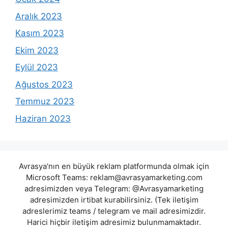
Aralık 2023
Kasım 2023
Ekim 2023
Eylül 2023
Ağustos 2023
Temmuz 2023
Haziran 2023
Avrasya'nın en büyük reklam platformunda olmak için
Microsoft Teams:
reklam@avrasyamarketing.com
adresimizden veya Telegram: @Avrasyamarketing
adresimizden irtibat kurabilirsiniz. (Tek iletişim
adreslerimiz teams / telegram ve mail adresimizdir.
Harici hiçbir iletişim adresimiz bulunmamaktadır.