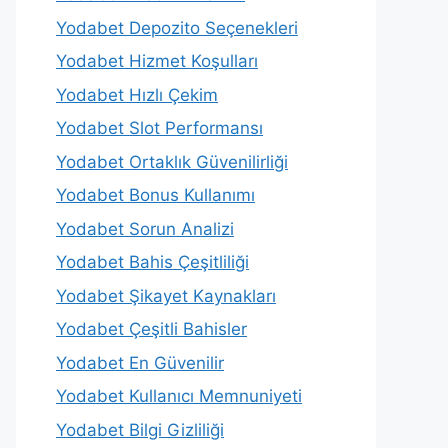
Yodabet Depozito Seçenekleri
Yodabet Hizmet Koşulları
Yodabet Hızlı Çekim
Yodabet Slot Performansı
Yodabet Ortaklık Güvenilirliği
Yodabet Bonus Kullanımı
Yodabet Sorun Analizi
Yodabet Bahis Çeşitliliği
Yodabet Şikayet Kaynakları
Yodabet Çeşitli Bahisler
Yodabet En Güvenilir
Yodabet Kullanıcı Memnuniyeti
Yodabet Bilgi Gizliliği