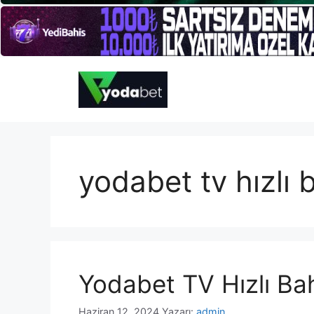
İçeriğe
atla
yodabet tv hızlı
Yodabet TV Hızlı Ba
Haziran 12, 2024
Yazarı:
admin