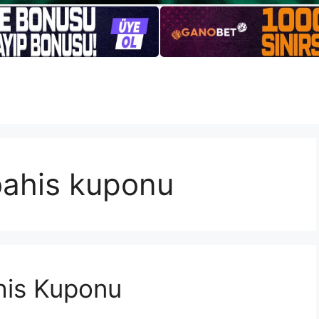
 bahis kuponu
his Kuponu