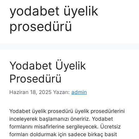
yodabet üyelik
prosedürü
Yodabet Üyelik
Prosedürü
Haziran 18, 2025
Yazarı:
admin
Yodabet üyelik prosedürü üyelik prosedürlerini
inceleyerek başlamanızı öneririz. Yodabet
formlarını misafirlerine sergileyecek. Ücretsiz
formları doldurmak için sadece birkaç basit