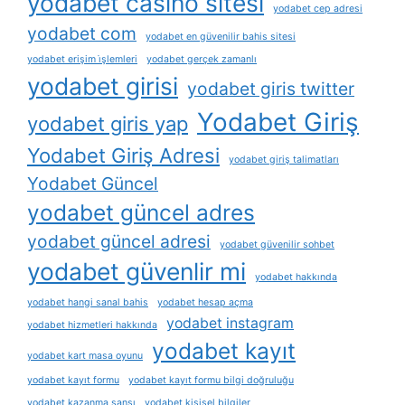
yodabet casino sitesi
yodabet cep adresi
yodabet com
yodabet en güvenilir bahis sitesi
yodabet erişim i̇şlemleri
yodabet gerçek zamanlı
yodabet girisi
yodabet giris twitter
Yodabet Giriş
yodabet giris yap
Yodabet Giriş Adresi
yodabet giriş talimatları
Yodabet Güncel
yodabet güncel adres
yodabet güncel adresi
yodabet güvenilir sohbet
yodabet güvenlir mi
yodabet hakkında
yodabet hangi sanal bahis
yodabet hesap açma
yodabet instagram
yodabet hizmetleri hakkında
yodabet kayıt
yodabet kart masa oyunu
yodabet kayıt formu
yodabet kayıt formu bilgi doğruluğu
yodabet kazanma şansı
yodabet kişisel bilgiler