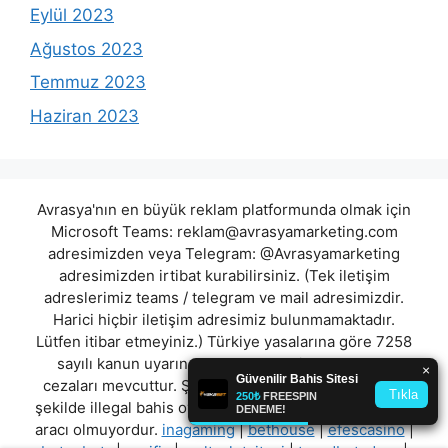
Eylül 2023
Ağustos 2023
Temmuz 2023
Haziran 2023
Avrasya'nın en büyük reklam platformunda olmak için
Microsoft Teams:
reklam@avrasyamarketing.com
adresimizden veya Telegram: @Avrasyamarketing
adresimizden irtibat kurabilirsiniz. (Tek iletişim
adreslerimiz teams / telegram ve mail adresimizdir.
Harici hiçbir iletişim adresimiz bulunmamaktadır.
Lütfen itibar etmeyiniz.) Türkiye yasalarına göre 7258
sayılı kanun uyarınca yasa dışı bahis oynamanın
cezaları mevcuttur. Şu an bulunduğunuz site hiç bir
şekilde illegal bahis oyunları oynatmıyor ve oynamaya
aracı olmuyordur.
inagaming
|
bethouse
|
efescasino
|