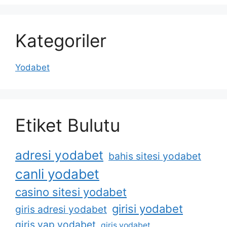
Kategoriler
Yodabet
Etiket Bulutu
adresi yodabet
bahis sitesi yodabet
canli yodabet
casino sitesi yodabet
girisi yodabet
giris adresi yodabet
giris yap yodabet
giris yodabet