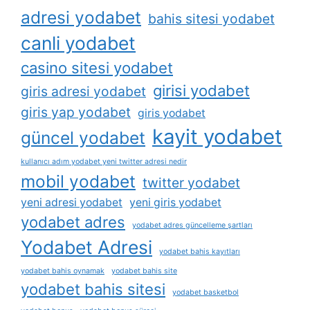
adresi yodabet
bahis sitesi yodabet
canli yodabet
casino sitesi yodabet
girisi yodabet
giris adresi yodabet
giris yap yodabet
giris yodabet
kayit yodabet
güncel yodabet
kullanıcı adım yodabet yeni twitter adresi nedir
mobil yodabet
twitter yodabet
yeni adresi yodabet
yeni giris yodabet
yodabet adres
yodabet adres güncelleme şartları
Yodabet Adresi
yodabet bahis kayıtları
yodabet bahis oynamak
yodabet bahis site
yodabet bahis sitesi
yodabet basketbol