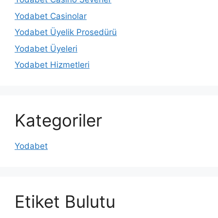
Yodabet Casinolar
Yodabet Üyelik Prosedürü
Yodabet Üyeleri
Yodabet Hizmetleri
Kategoriler
Yodabet
Etiket Bulutu