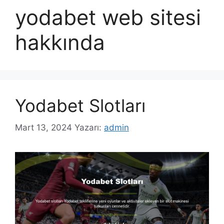
yodabet web sitesi
hakkında
Yodabet Slotları
Mart 13, 2024
Yazarı:
admin