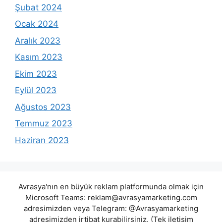
Şubat 2024
Ocak 2024
Aralık 2023
Kasım 2023
Ekim 2023
Eylül 2023
Ağustos 2023
Temmuz 2023
Haziran 2023
Avrasya'nın en büyük reklam platformunda olmak için
Microsoft Teams:
reklam@avrasyamarketing.com
adresimizden veya Telegram: @Avrasyamarketing
adresimizden irtibat kurabilirsiniz. (Tek iletişim