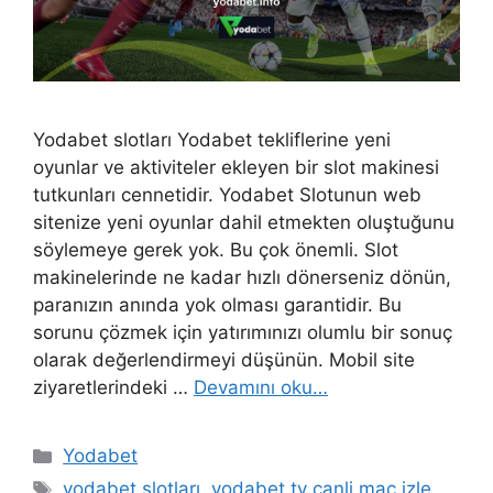
Yodabet slotları Yodabet tekliflerine yeni
oyunlar ve aktiviteler ekleyen bir slot makinesi
tutkunları cennetidir. Yodabet Slotunun web
sitenize yeni oyunlar dahil etmekten oluştuğunu
söylemeye gerek yok. Bu çok önemli. Slot
makinelerinde ne kadar hızlı dönerseniz dönün,
paranızın anında yok olması garantidir. Bu
sorunu çözmek için yatırımınızı olumlu bir sonuç
olarak değerlendirmeyi düşünün. Mobil site
ziyaretlerindeki …
Devamını oku…
Kategoriler
Yodabet
Etiketler
yodabet slotları
,
yodabet tv canli maç izle
,