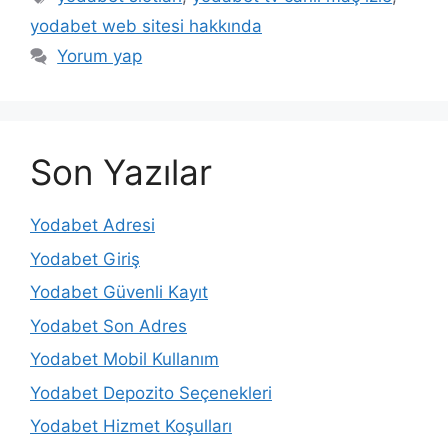
yodabet web sitesi hakkında
Yorum yap
Son Yazılar
Yodabet Adresi
Yodabet Giriş
Yodabet Güvenli Kayıt
Yodabet Son Adres
Yodabet Mobil Kullanım
Yodabet Depozito Seçenekleri
Yodabet Hizmet Koşulları