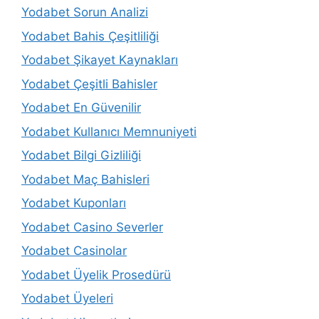
Yodabet Sorun Analizi
Yodabet Bahis Çeşitliliği
Yodabet Şikayet Kaynakları
Yodabet Çeşitli Bahisler
Yodabet En Güvenilir
Yodabet Kullanıcı Memnuniyeti
Yodabet Bilgi Gizliliği
Yodabet Maç Bahisleri
Yodabet Kuponları
Yodabet Casino Severler
Yodabet Casinolar
Yodabet Üyelik Prosedürü
Yodabet Üyeleri