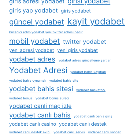
girisi yodabet
giris adresi yodabet
giris yap yodabet
giris yodabet
kayit yodabet
güncel yodabet
kullanıcı adım yodabet yeni twitter adresi nedir
mobil yodabet
twitter yodabet
yeni adresi yodabet
yeni giris yodabet
yodabet adres
yodabet adres güncelleme şartları
Yodabet Adresi
yodabet bahis kayıtları
yodabet bahis oynamak
yodabet bahis site
yodabet bahis sitesi
yodabet basketbol
yodabet bonus
yodabet bonus süreci
yodabet canli maç izle
yodabet canlı bahis
yodabet canlı bahis giriş
yodabet canlı casino
yodabet canlı destek
yodabet canlı destek ekibi
yodabet canlı servis
yodabet canlı sohbet