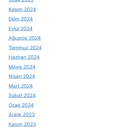
Kasım 2024
Ekim 2024
Eylül 2024
Ağustos 2024
Temmuz 2024
Haziran 2024
Mayıs 2024
Nisan 2024
Mart 2024
Şubat 2024
Ocak 2024
Aralık 2023
Kasım 2023