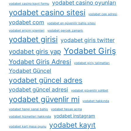
yodabet casino oyunları
yodabet casino kayıt formu
yodabet casino sitesi
yodabet cep adresi
yodabet com
yodabet en güvenilir bahis sitesi
yodabet erişim i̇şlemleri
yodabet gerçek zamanlı
yodabet girisi
yodabet giris twitter
Yodabet Giriş
yodabet giris yap
Yodabet Giriş Adresi
yodabet giriş talimatları
Yodabet Güncel
yodabet güncel adres
yodabet güncel adresi
yodabet güvenilir sohbet
yodabet güvenlir mi
yodabet hakkında
yodabet hangi sanal bahis
yodabet hesap açma
yodabet instagram
yodabet hizmetleri hakkında
yodabet kayıt
yodabet kart masa oyunu