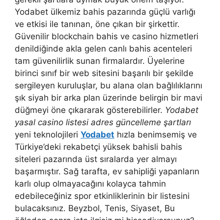
Yodabet ülkemiz bahis pazarında güçlü varlığı
ve etkisi ile tanınan, öne çıkan bir şirkettir.
Güvenilir blockchain bahis ve casino hizmetleri
denildiğinde akla gelen canlı bahis acenteleri
tam güvenilirlik sunan firmalardır. Üyelerine
birinci sınıf bir web sitesini başarılı bir şekilde
sergileyen kuruluşlar, bu alana olan bağlılıklarını
şık siyah bir arka plan üzerinde belirgin bir mavi
düğmeyi öne çıkararak gösterebilirler.
Yodabet
yasal casino listesi adres güncelleme şartları
yeni teknolojileri
Yodabet
hızla benimsemiş ve
Türkiye’deki rekabetçi yüksek bahisli bahis
siteleri pazarında üst sıralarda yer almayı
başarmıştır. Sağ tarafta, ev sahipliği yapanların
karlı olup olmayacağını kolayca tahmin
edebileceğiniz spor etkinliklerinin bir listesini
bulacaksınız. Beyzbol, Tenis, Siyaset, Bu