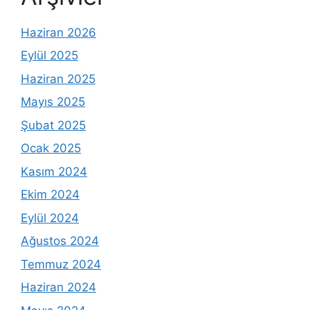
Haziran 2026
Eylül 2025
Haziran 2025
Mayıs 2025
Şubat 2025
Ocak 2025
Kasım 2024
Ekim 2024
Eylül 2024
Ağustos 2024
Temmuz 2024
Haziran 2024