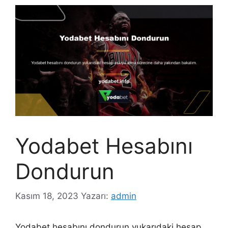
Yodabet Hesabını
Dondurun
Kasım 18, 2023
Yazarı:
admin
Yodabet hesabını dondurun yukarıdaki hesap