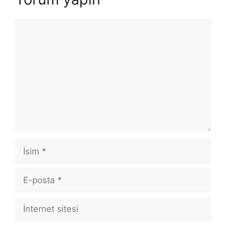
Yorum
İsim
E-
posta
İnternet
sitesi