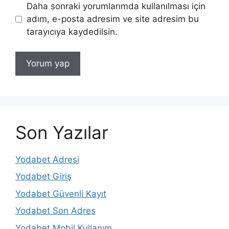
Daha sonraki yorumlarımda kullanılması için
adım, e-posta adresim ve site adresim bu
tarayıcıya kaydedilsin.
Son Yazılar
Yodabet Adresi
Yodabet Giriş
Yodabet Güvenli Kayıt
Yodabet Son Adres
Yodabet Mobil Kullanım