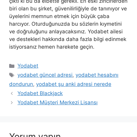
çıktı ki bu da elbette gerekli. En eski zincirlerden
biri olan bu şirket, güvenilirliğiyle de tanınıyor ve
üyelerini memnun etmek için büyük çaba
harcıyor. Oturduğunuzda bu sözlerin kıymetini
ve doğruluğunu anlayacaksınız. Yodabet ailesi
ve destekleri hakkında daha fazla bilgi edinmek
istiyorsanız hemen harekete geçin.
Kategoriler
Yodabet
Etiketler
yodabet güncel adresi
,
yodabet hesabını
dondurun
,
yodabet şu anki adresi nerede
Yodabet Blackjack
Yodabet Müşteri Merkezi Lisansı
Yorum yapın