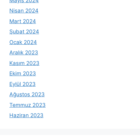
Mayıs 2024
Nisan 2024
Mart 2024
Şubat 2024
Ocak 2024
Aralık 2023
Kasım 2023
Ekim 2023
Eylül 2023
Ağustos 2023
Temmuz 2023
Haziran 2023