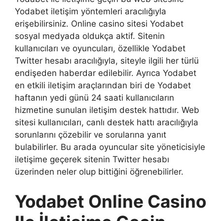
Yodabet iletişim yöntemleri aracılığıyla
erişebilirsiniz. Online casino sitesi Yodabet
sosyal medyada oldukça aktif. Sitenin
kullanıcıları ve oyuncuları, özellikle Yodabet
Twitter hesabı aracılığıyla, siteyle ilgili her türlü
endişeden haberdar edilebilir. Ayrıca Yodabet
en etkili iletişim araçlarından biri de Yodabet
haftanın yedi günü 24 saati kullanıcıların
hizmetine sunulan iletişim destek hattıdır. Web
sitesi kullanıcıları, canlı destek hattı aracılığıyla
sorunlarını çözebilir ve sorularına yanıt
bulabilirler. Bu arada oyuncular site yöneticisiyle
iletişime geçerek sitenin Twitter hesabı
üzerinden neler olup bittiğini öğrenebilirler.
Yodabet Online Casino