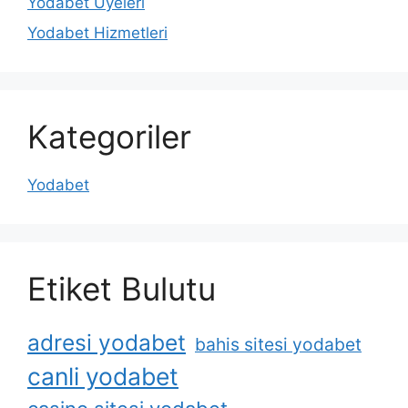
Yodabet Üyeleri
Yodabet Hizmetleri
Kategoriler
Yodabet
Etiket Bulutu
adresi yodabet
bahis sitesi yodabet
canli yodabet