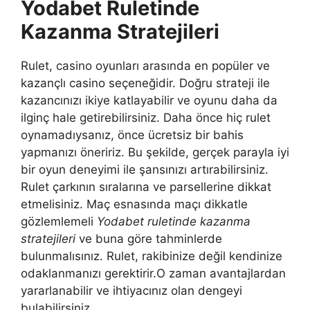
Yodabet Ruletinde
Kazanma Stratejileri
Rulet, casino oyunları arasında en popüler ve
kazançlı casino seçeneğidir. Doğru strateji ile
kazancınızı ikiye katlayabilir ve oyunu daha da
ilginç hale getirebilirsiniz. Daha önce hiç rulet
oynamadıysanız, önce ücretsiz bir bahis
yapmanızı öneririz. Bu şekilde, gerçek parayla iyi
bir oyun deneyimi ile şansınızı artırabilirsiniz.
Rulet çarkının sıralarına ve parsellerine dikkat
etmelisiniz. Maç esnasında maçı dikkatle
gözlemlemeli
Yodabet ruletinde kazanma
stratejileri
ve buna göre tahminlerde
bulunmalısınız. Rulet, rakibinize değil kendinize
odaklanmanızı gerektirir.O zaman avantajlardan
yararlanabilir ve ihtiyacınız olan dengeyi
bulabilirsiniz.