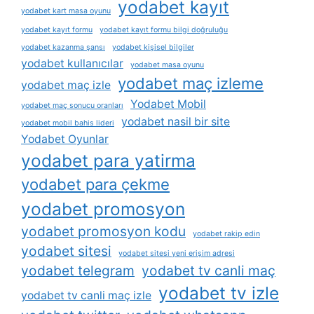
yodabet kayıt
yodabet kart masa oyunu
yodabet kayıt formu
yodabet kayıt formu bilgi doğruluğu
yodabet kazanma şansı
yodabet kişisel bilgiler
yodabet kullanıcılar
yodabet masa oyunu
yodabet maç izleme
yodabet maç izle
Yodabet Mobil
yodabet maç sonucu oranları
yodabet nasil bir site
yodabet mobil bahis lideri
Yodabet Oyunlar
yodabet para yatirma
yodabet para çekme
yodabet promosyon
yodabet promosyon kodu
yodabet rakip edin
yodabet sitesi
yodabet sitesi yeni erişim adresi
yodabet telegram
yodabet tv canli maç
yodabet tv izle
yodabet tv canli maç izle