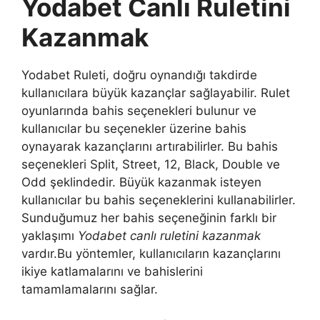
Yodabet Canlı Ruletini
Kazanmak
Yodabet Ruleti, doğru oynandığı takdirde
kullanıcılara büyük kazançlar sağlayabilir. Rulet
oyunlarında bahis seçenekleri bulunur ve
kullanıcılar bu seçenekler üzerine bahis
oynayarak kazançlarını artırabilirler. Bu bahis
seçenekleri Split, Street, 12, Black, Double ve
Odd şeklindedir. Büyük kazanmak isteyen
kullanıcılar bu bahis seçeneklerini kullanabilirler.
Sunduğumuz her bahis seçeneğinin farklı bir
yaklaşımı
Yodabet canlı ruletini kazanmak
vardır.Bu yöntemler, kullanıcıların kazançlarını
ikiye katlamalarını ve bahislerini
tamamlamalarını sağlar.