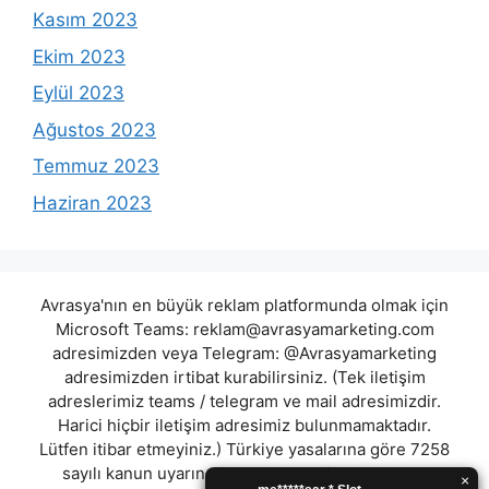
Kasım 2023
Ekim 2023
Eylül 2023
Ağustos 2023
Temmuz 2023
Haziran 2023
Avrasya'nın en büyük reklam platformunda olmak için
Microsoft Teams:
reklam@avrasyamarketing.com
adresimizden veya Telegram: @Avrasyamarketing
adresimizden irtibat kurabilirsiniz. (Tek iletişim
adreslerimiz teams / telegram ve mail adresimizdir.
Harici hiçbir iletişim adresimiz bulunmamaktadır.
Lütfen itibar etmeyiniz.) Türkiye yasalarına göre 7258
sayılı kanun uyarınca yasa dışı bahis oynamanın