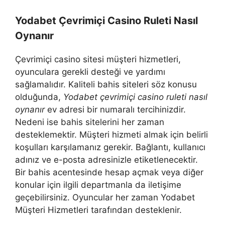
Yodabet Çevrimiçi Casino Ruleti Nasıl
Oynanır
Çevrimiçi casino sitesi müşteri hizmetleri,
oyunculara gerekli desteği ve yardımı
sağlamalıdır. Kaliteli bahis siteleri söz konusu
olduğunda,
Yodabet çevrimiçi casino ruleti nasıl
oynanır
ev adresi bir numaralı tercihinizdir.
Nedeni ise bahis sitelerini her zaman
desteklemektir. Müşteri hizmeti almak için belirli
koşulları karşılamanız gerekir. Bağlantı, kullanıcı
adınız ve e-posta adresinizle etiketlenecektir.
Bir bahis acentesinde hesap açmak veya diğer
konular için ilgili departmanla da iletişime
geçebilirsiniz. Oyuncular her zaman Yodabet
Müşteri Hizmetleri tarafından desteklenir.