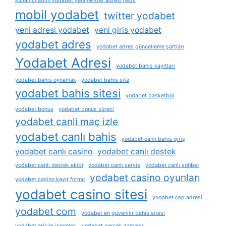
kullanıcı adım yodabet yeni twitter adresi nedir
mobil yodabet
twitter yodabet
yeni adresi yodabet
yeni giris yodabet
yodabet adres
yodabet adres güncelleme şartları
Yodabet Adresi
yodabet bahis kayıtları
yodabet bahis oynamak
yodabet bahis site
yodabet bahis sitesi
yodabet basketbol
yodabet bonus
yodabet bonus süreci
yodabet canli maç izle
yodabet canlı bahis
yodabet canlı bahis giriş
yodabet canlı casino
yodabet canlı destek
yodabet canlı destek ekibi
yodabet canlı servis
yodabet canlı sohbet
yodabet casino oyunları
yodabet casino kayıt formu
yodabet casino sitesi
yodabet cep adresi
yodabet com
yodabet en güvenilir bahis sitesi
yodabet erişim i̇şlemleri
yodabet gerçek zamanlı