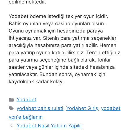
edilmemektedir.
Yodabet ödeme istediği tek yer oyun içidir.
Bahis oyunları veya casino oyunları olsun.
Oyunu oynamak için hesabınızda paraya
ihtiyacınız var. Sitenin para yatırma seçenekleri
aracılığıyla hesabınıza para yatırılabilir. Hemen
para yatırıp oyuna katılabilirsiniz. Tercih ettiğiniz
para yatırma seçeneğine bağlı olarak, fonlar
saatler veya günler içinde sitedeki hesabınıza
yatırılacaktır. Bundan sonra, oynamak için
kaydolmak kadar kolay.
Kategoriler
Yodabet
Etiketler
yodabet bahis ruleti
,
Yodabet Giriş
,
yodabet
vpn'e bağlanın
Yodabet Nasıl Yatırım Yapılır