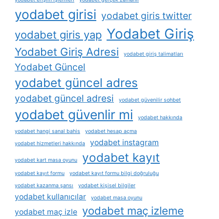
yodabet girisi
yodabet giris twitter
Yodabet Giriş
yodabet giris yap
Yodabet Giriş Adresi
yodabet giriş talimatları
Yodabet Güncel
yodabet güncel adres
yodabet güncel adresi
yodabet güvenilir sohbet
yodabet güvenlir mi
yodabet hakkında
yodabet hangi sanal bahis
yodabet hesap açma
yodabet instagram
yodabet hizmetleri hakkında
yodabet kayıt
yodabet kart masa oyunu
yodabet kayıt formu
yodabet kayıt formu bilgi doğruluğu
yodabet kazanma şansı
yodabet kişisel bilgiler
yodabet kullanıcılar
yodabet masa oyunu
yodabet maç izleme
yodabet maç izle