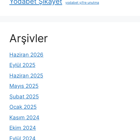
Yodabet Şikayet
yodabet şifre unutma
Arşivler
Haziran 2026
Eylül 2025
Haziran 2025
Mayıs 2025
Şubat 2025
Ocak 2025
Kasım 2024
Ekim 2024
Eylül 2024