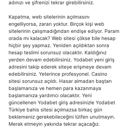
adınızı ve şifrenizi tekrar girebilirsiniz.
Kapatma, web sitelerinin açılmasını
engelliyorsa, zararı yoktur. Birçok kişi web
sitelerinin çalışmadığından endişe ediyor. Param
orada mı kalacak? Web sitesi çökse bile hesap
hiçbir şey yapmaz. Yeniden açıldıktan sonra
hesap teslimi sorunsuz olacaktır. Kaldığınız
yerden devam edebilirsiniz. Yodabet yeni giriş
adresini takip ederek siteye erişmeye devam
edebilirsiniz. Yeterince profesyonel. Casino
sitesi sorunsuz açıldı. Hasar almadan baştan
başlamanıza ve hemen para kazanmaya
başlamanıza yardımcı olacaktır. Yeni
güncellenen Yodabet giriş adresinizle Yodabet
Türkiye bahis sitesi açılmazsa birkaç gün
beklemeniz gerekebileceğini lütfen unutmayın.
Merak etmeyin yakında tekrar açacağız.