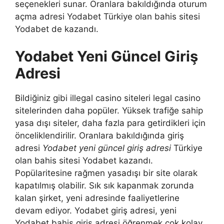
seçenekleri sunar. Oranlara bakıldığında oturum
açma adresi Yodabet Türkiye olan bahis sitesi
Yodabet de kazandı.
Yodabet Yeni Güncel Giriş
Adresi
Bildiğiniz gibi illegal casino siteleri legal casino
sitelerinden daha popüler. Yüksek trafiğe sahip
yasa dışı siteler, daha fazla para getirdikleri için
önceliklendirilir. Oranlara bakıldığında giriş
adresi
Yodabet yeni güncel giriş adresi
Türkiye
olan bahis sitesi Yodabet kazandı.
Popülaritesine rağmen yasadışı bir site olarak
kapatılmış olabilir. Sık sık kapanmak zorunda
kalan şirket, yeni adresinde faaliyetlerine
devam ediyor. Yodabet giriş adresi, yeni
Yodabet bahis giriş adresi öğrenmek çok kolay.