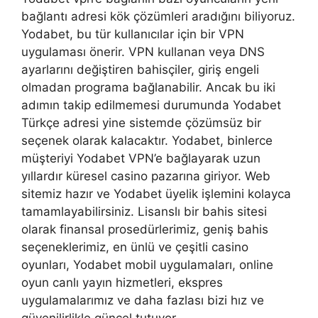
bağlantı adresi kök çözümleri aradığını biliyoruz.
Yodabet, bu tür kullanıcılar için bir VPN
uygulaması önerir. VPN kullanan veya DNS
ayarlarını değiştiren bahisçiler, giriş engeli
olmadan programa bağlanabilir. Ancak bu iki
adımın takip edilmemesi durumunda Yodabet
Türkçe adresi yine sistemde çözümsüz bir
seçenek olarak kalacaktır. Yodabet, binlerce
müşteriyi Yodabet VPN’e bağlayarak uzun
yıllardır küresel casino pazarına giriyor. Web
sitemiz hazır ve Yodabet üyelik işlemini kolayca
tamamlayabilirsiniz. Lisanslı bir bahis sitesi
olarak finansal prosedürlerimiz, geniş bahis
seçeneklerimiz, en ünlü ve çeşitli casino
oyunları, Yodabet mobil uygulamaları, online
oyun canlı yayın hizmetleri, ekspres
uygulamalarımız ve daha fazlası bizi hız ve