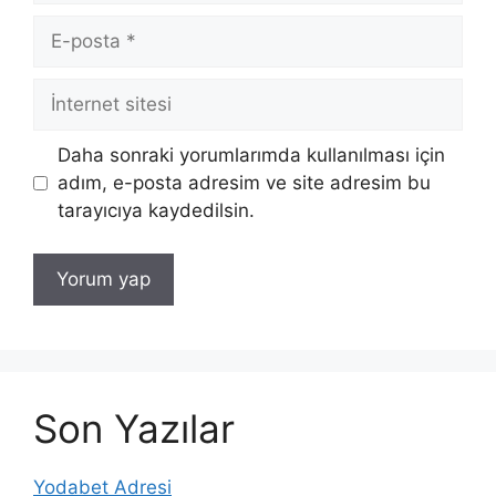
E-
posta
İnternet
sitesi
Daha sonraki yorumlarımda kullanılması için
adım, e-posta adresim ve site adresim bu
tarayıcıya kaydedilsin.
Son Yazılar
Yodabet Adresi