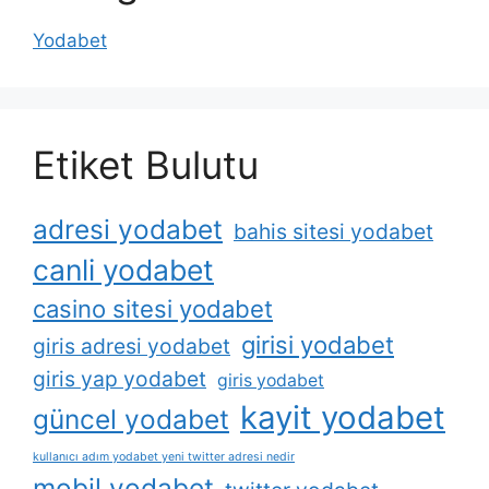
Yodabet
Etiket Bulutu
adresi yodabet
bahis sitesi yodabet
canli yodabet
casino sitesi yodabet
girisi yodabet
giris adresi yodabet
giris yap yodabet
giris yodabet
kayit yodabet
güncel yodabet
kullanıcı adım yodabet yeni twitter adresi nedir
mobil yodabet