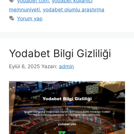
yodabet com
,
yodabet kullanıcı
memnuniyeti
,
yodabet olumlu araştırma
Yorum yap
Yodabet Bilgi Gizliliği
Eylül 6, 2025
Yazarı:
admin