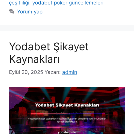
çeşitliliği
,
yodabet poker güncellemeleri
Yorum yap
Yodabet Şikayet
Kaynakları
Eylül 20, 2025
Yazarı:
admin