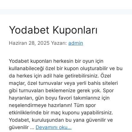
Yodabet Kuponları
Haziran 28, 2025
Yazarı:
admin
Yodabet kuponları herkesin bir oyun için
kullanabileceği özel bir kupon oluşturabilir ve bu
da herkes için adil hale getirebilirsiniz. Özel
maçlar, özel turnuvalar veya yerli bahis siteleri
gibi turnuvaları beklemenize gerek yok. Spor
hayranları, gün boyu favori takımlarınız için
neşelendirmeye hazırlanın! Tüm spor
etkinliklerinde bir maç kuponu yapabilirsiniz.
Yodabet, kuruluşundan bu yana güvenilir ve
güvenilir …
Devamını oku…