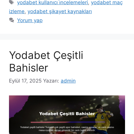
Etiketler
yodabet kullanıcı i̇ncelemeleri
,
yodabet maç
izleme
,
yodabet şikayet kaynakları
Yorum yap
Yodabet Çeşitli
Bahisler
Eylül 17, 2025
Yazarı:
admin