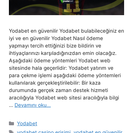
Yodabet en güvenilir Yodabet bulabileceğiniz en
iyi ve en güvenilir Yodabet Nasıl ödeme
yapmayı tercih ettiğinizi bize bildirin ve
ihtiyaçlarınızı karşıladığınızdan emin olacağız.
Aşağıdaki ödeme yöntemleri Yodabet web
sitesinde hala geçerlidir: Yodabet yatırım ve
para çekme işlemi aşağıdaki ödeme yöntemleri
kullanılarak gerçekleştirilebilir: Bir kaza
durumunda gerçek zaman destek hizmeti
aracılığıyla Yodabet web sitesi aracılığıyla bilgi
…
Devamını oku…
Kategoriler
Yodabet
Etiketler
yodabet casino erişimi
,
yodabet en güvenilir
,