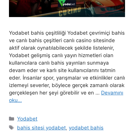
Yodabet bahis çeşitliliği Yodabet çevrimiçi bahis
ve canlı bahis çeşitleri canlı casino sitesinde
aktif olarak oynatılabilecek şekilde listelenir,
Yodabet gelişmiş canlı yayın hizmetleri olan
kullanıcılara canlı bahis yayınları sunmaya
devam eder ve karlı site kullanıcılarını tatmin
eder. İnsanlar spor, yarışmalar ve etkinlikler canlı
izlemeyi severler, böylece gerçek zamanlı olarak
gerçekleşen her şeyi görebilir ve en …
Devamını
oku…
Kategoriler
Yodabet
Etiketler
bahis sitesi yodabet
,
yodabet bahis