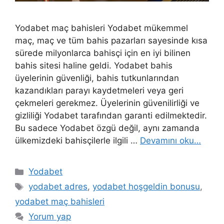
Yodabet maç bahisleri Yodabet mükemmel
maç, maç ve tüm bahis pazarları sayesinde kısa
sürede milyonlarca bahisçi için en iyi bilinen
bahis sitesi haline geldi. Yodabet bahis
üyelerinin güvenliği, bahis tutkunlarından
kazandıkları parayı kaydetmeleri veya geri
çekmeleri gerekmez. Üyelerinin güvenilirliği ve
gizliliği Yodabet tarafından garanti edilmektedir.
Bu sadece Yodabet özgü değil, aynı zamanda
ülkemizdeki bahisçilerle ilgili …
Devamını oku…
Kategoriler
Yodabet
Etiketler
yodabet adres
,
yodabet hoşgeldin bonusu
,
yodabet maç bahisleri
Yorum yap