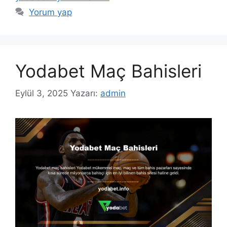
Yorum yap
Yodabet Maç Bahisleri
Eylül 3, 2025
Yazarı:
admin