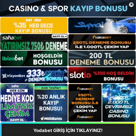
×
Yodabet GİRİŞ İÇİN TIKLAYINIZ!