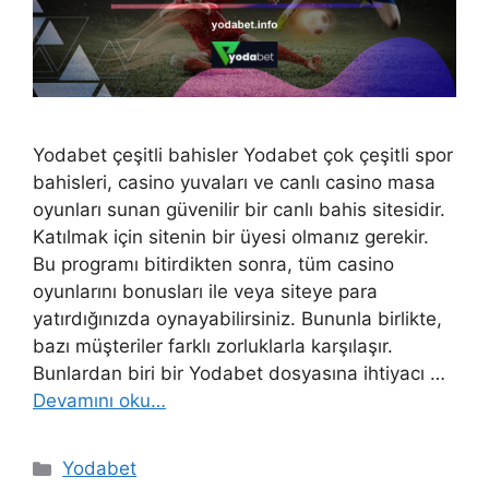
Yodabet çeşitli bahisler Yodabet çok çeşitli spor
bahisleri, casino yuvaları ve canlı casino masa
oyunları sunan güvenilir bir canlı bahis sitesidir.
Katılmak için sitenin bir üyesi olmanız gerekir.
Bu programı bitirdikten sonra, tüm casino
oyunlarını bonusları ile veya siteye para
yatırdığınızda oynayabilirsiniz. Bununla birlikte,
bazı müşteriler farklı zorluklarla karşılaşır.
Bunlardan biri bir Yodabet dosyasına ihtiyacı …
Devamını oku…
Kategoriler
Yodabet