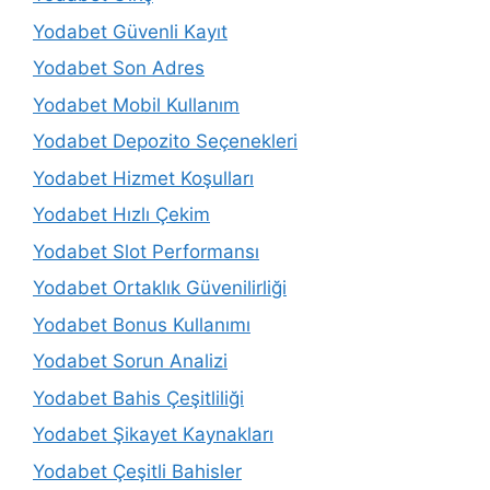
Yodabet Güvenli Kayıt
Yodabet Son Adres
Yodabet Mobil Kullanım
Yodabet Depozito Seçenekleri
Yodabet Hizmet Koşulları
Yodabet Hızlı Çekim
Yodabet Slot Performansı
Yodabet Ortaklık Güvenilirliği
Yodabet Bonus Kullanımı
Yodabet Sorun Analizi
Yodabet Bahis Çeşitliliği
Yodabet Şikayet Kaynakları
Yodabet Çeşitli Bahisler