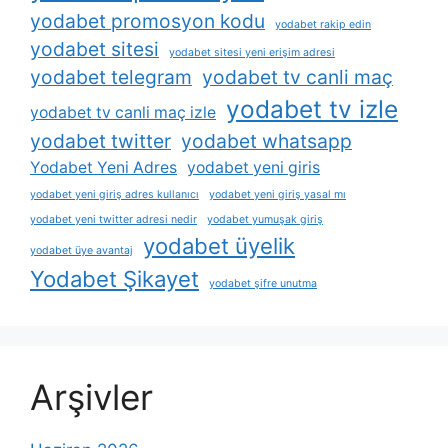
yodabet promosyon kodu
yodabet rakip edin
yodabet sitesi
yodabet sitesi yeni erişim adresi
yodabet telegram
yodabet tv canli maç
yodabet tv izle
yodabet tv canli maç izle
yodabet twitter
yodabet whatsapp
Yodabet Yeni Adres
yodabet yeni giris
yodabet yeni giriş adres kullanıcı
yodabet yeni giriş yasal mı
yodabet yeni twitter adresi nedir
yodabet yumuşak giriş
yodabet üyelik
yodabet üye avantaj
Yodabet Şikayet
yodabet şifre unutma
Arşivler