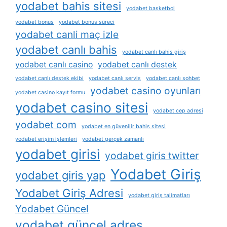
yodabet bahis sitesi
yodabet basketbol
yodabet bonus
yodabet bonus süreci
yodabet canli maç izle
yodabet canlı bahis
yodabet canlı bahis giriş
yodabet canlı casino
yodabet canlı destek
yodabet canlı destek ekibi
yodabet canlı servis
yodabet canlı sohbet
yodabet casino oyunları
yodabet casino kayıt formu
yodabet casino sitesi
yodabet cep adresi
yodabet com
yodabet en güvenilir bahis sitesi
yodabet erişim i̇şlemleri
yodabet gerçek zamanlı
yodabet girisi
yodabet giris twitter
Yodabet Giriş
yodabet giris yap
Yodabet Giriş Adresi
yodabet giriş talimatları
Yodabet Güncel
yodabet güncel adres