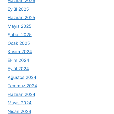
Haziran 2026
Eylül 2025
Haziran 2025
Mayıs 2025
Şubat 2025
Ocak 2025
Kasım 2024
Ekim 2024
Eylül 2024
Ağustos 2024
Temmuz 2024
Haziran 2024
Mayıs 2024
Nisan 2024