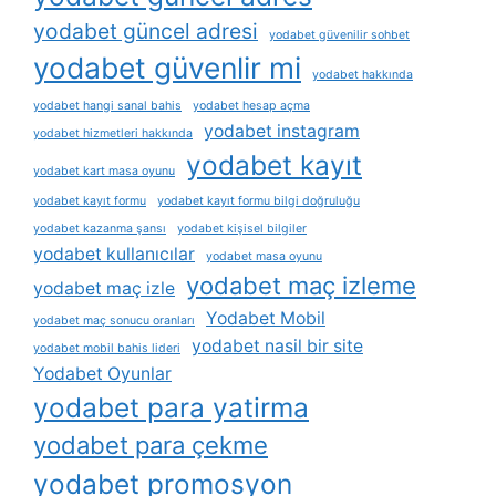
yodabet güncel adresi
yodabet güvenilir sohbet
yodabet güvenlir mi
yodabet hakkında
yodabet hangi sanal bahis
yodabet hesap açma
yodabet instagram
yodabet hizmetleri hakkında
yodabet kayıt
yodabet kart masa oyunu
yodabet kayıt formu
yodabet kayıt formu bilgi doğruluğu
yodabet kazanma şansı
yodabet kişisel bilgiler
yodabet kullanıcılar
yodabet masa oyunu
yodabet maç izleme
yodabet maç izle
Yodabet Mobil
yodabet maç sonucu oranları
yodabet nasil bir site
yodabet mobil bahis lideri
Yodabet Oyunlar
yodabet para yatirma
yodabet para çekme
yodabet promosyon